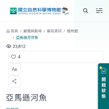
跳到中央內容區塊
全
站
首頁
展覽與劇場
展區資訊
植物園
搜
亞馬遜河河魚
尋
23,812
4
點
選
喜
開館狀態
歡
亞馬遜河魚