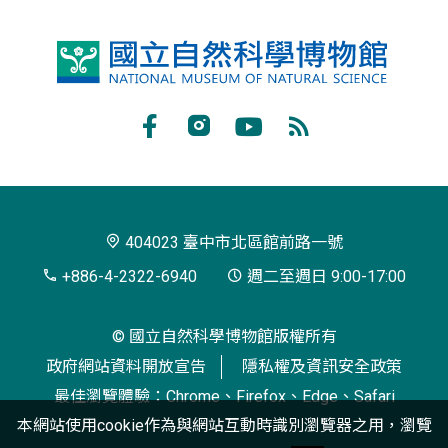
國
立
自
Facebook
Instagram
Youtube
RSS
然
訂
科
閱
學
404023 臺中市北區館前路一號
博
+886-4-2322-6940
週二至週日 9:00-17:00
物
© 國立自然科學博物館版權所有
館
政府網站資料開放宣告
隱私權及資訊安全政策
最佳瀏覽體驗：Chrome、Firefox、Edge、Safari
本網站使用cookie作為與網站互動時識別瀏覽器之用，瀏覽