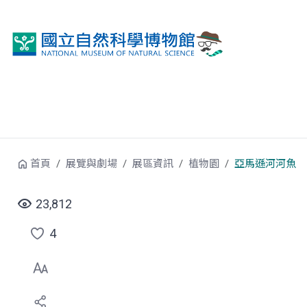
跳到中央內容區塊
首頁
展覽與劇場
展區資訊
植物園
亞馬遜河河魚
23,812
4
點
選
喜