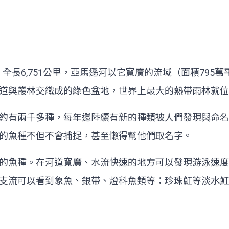
，全長6,751公里，亞馬遜河以它寬廣的流域（面積795
道與叢林交織成的綠色盆地，世界上最大的熱帶雨林就位
約有兩千多種，每年還陸續有新的種類被人們發現與命名
的魚種不但不會捕捉，甚至懶得幫他們取名字。
的魚種。在河道寬廣、水流快速的地方可以發現游泳速度
支流可以看到象魚、銀帶、燈科魚類等：珍珠魟等淡水魟