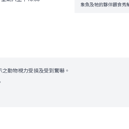
象魚及牠的夥伴餵食秀
示之動物視力受損及受到驚嚇。
。