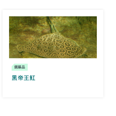
選展品
黑帝王魟