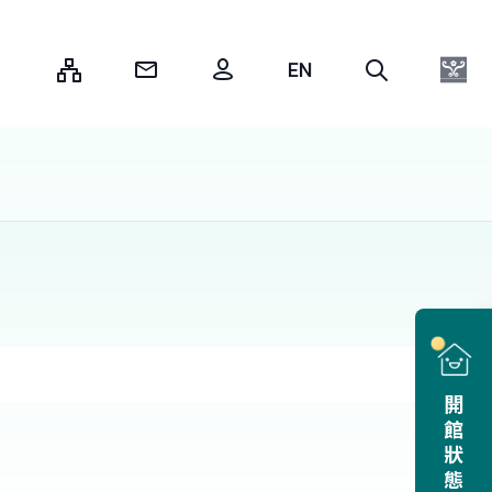
:::
開館狀態