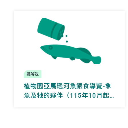
聽解說
植物園亞馬遜河魚餵食導覽-象
魚及牠的夥伴（115年10月起
暫停辦理）