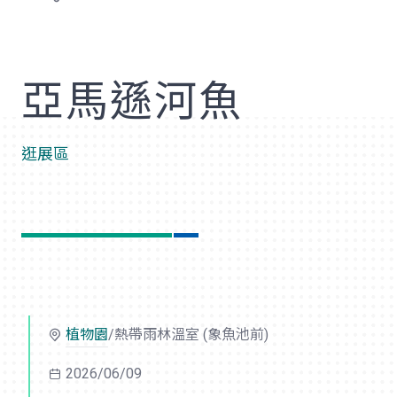
歡
亞馬遜河魚
逛展區
植物園
/熱帶雨林溫室 (象魚池前)
2026/06/09