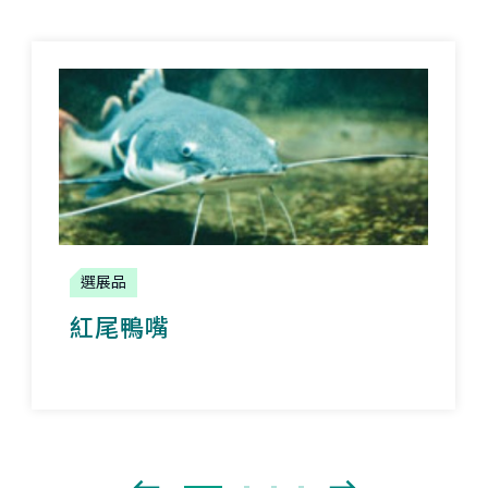
選展品
紅尾鴨嘴