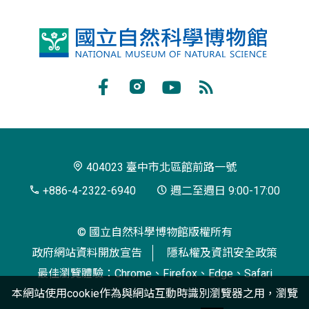
國
立
自
Facebook
Instagram
Youtube
RSS
然
訂
科
閱
學
404023 臺中市北區館前路一號
博
+886-4-2322-6940
週二至週日 9:00-17:00
物
© 國立自然科學博物館版權所有
館
政府網站資料開放宣告
隱私權及資訊安全政策
最佳瀏覽體驗：Chrome、Firefox、Edge、Safari
本網站使用cookie作為與網站互動時識別瀏覽器之用，瀏覽