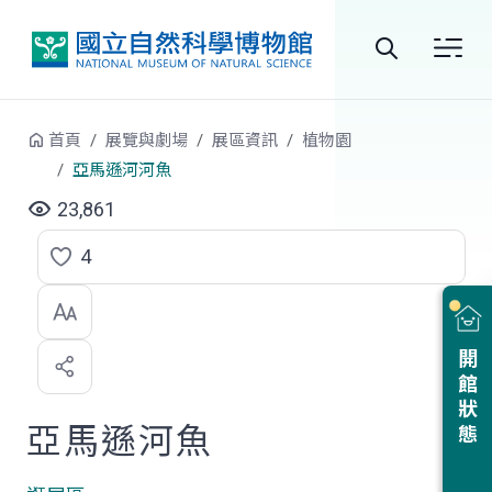
跳到中央內容區塊
全
站
首頁
展覽與劇場
展區資訊
植物園
搜
亞馬遜河河魚
尋
23,861
4
點
選
喜
開館狀態
歡
亞馬遜河魚