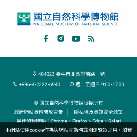
國
立
自
Facebook
Instagram
Youtube
RSS
然
訂
科
閱
學
404023 臺中市北區館前路一號
博
+886-4-2322-6940
週二至週日 9:00-17:00
物
© 國立自然科學博物館版權所有
館
政府網站資料開放宣告
隱私權及資訊安全政策
最佳瀏覽體驗：Chrome、Firefox、Edge、Safari
本網站使用cookie作為與網站互動時識別瀏覽器之用，瀏覽