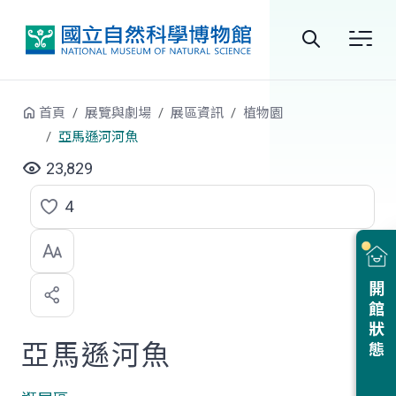
跳到中央內容區塊
全
站
首頁
展覽與劇場
展區資訊
植物園
搜
亞馬遜河河魚
尋
23,829
4
點
選
喜
開館狀態
歡
亞馬遜河魚