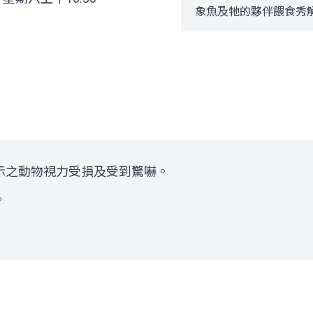
象魚及牠的夥伴餵食秀
示之動物視力受損及受到驚嚇。
。