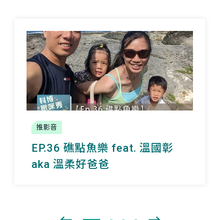
推影音
EP.36 礁點魚樂 feat. 溫國彰
aka 溫柔好爸爸