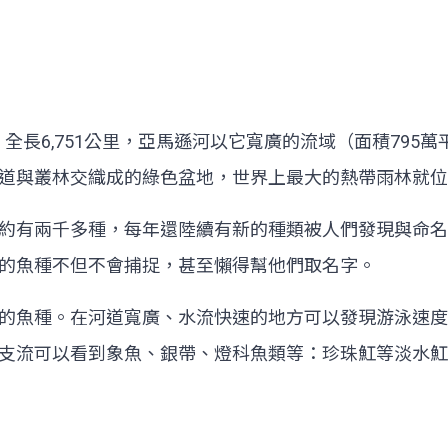
，全長6,751公里，亞馬遜河以它寬廣的流域（面積795
道與叢林交織成的綠色盆地，世界上最大的熱帶雨林就位
約有兩千多種，每年還陸續有新的種類被人們發現與命名
的魚種不但不會捕捉，甚至懶得幫他們取名字。
的魚種。在河道寬廣、水流快速的地方可以發現游泳速度
支流可以看到象魚、銀帶、燈科魚類等：珍珠魟等淡水魟