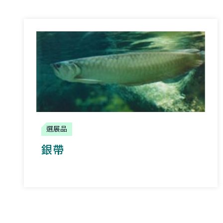
選展品
銀帶