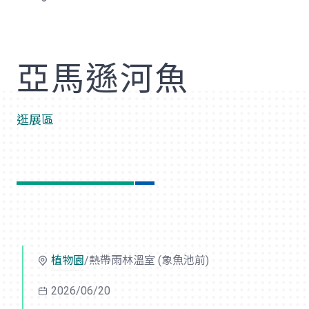
歡
亞馬遜河魚
逛展區
植物園
/熱帶雨林溫室 (象魚池前)
2026/06/20