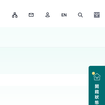
:::
開館狀態