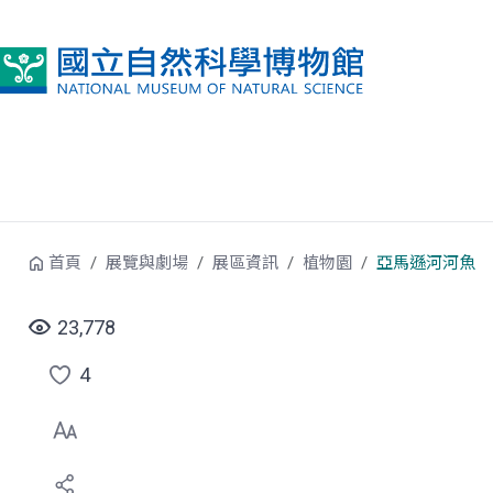
跳到中央內容區塊
首頁
展覽與劇場
展區資訊
植物園
亞馬遜河河魚
23,778
4
點
選
喜