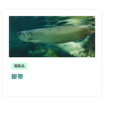
選展品
銀帶