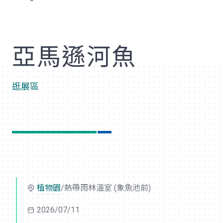
歡
亞馬遜河魚
逛展區
植物園
/熱帶雨林溫室 (象魚池前)
2026/07/11