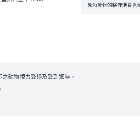
象魚及牠的夥伴餵食秀
示之動物視力受損及受到驚嚇。
。