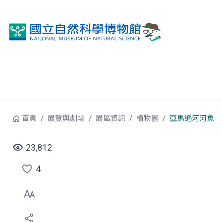
跳到中央內容區塊
首頁
展覽與劇場
展區資訊
植物園
亞馬遜河河魚
23,812
4
點
選
喜