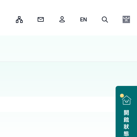
:::
開館狀態