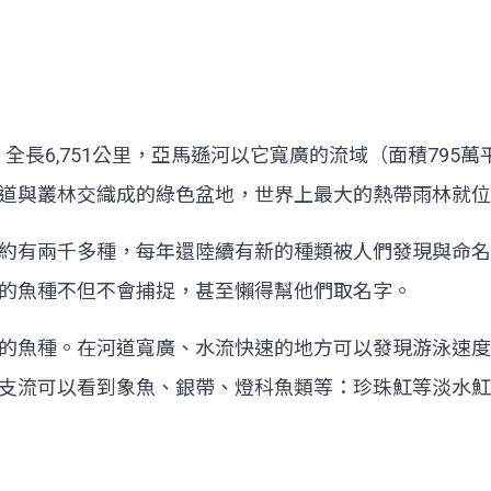
，全長6,751公里，亞馬遜河以它寬廣的流域（面積795
道與叢林交織成的綠色盆地，世界上最大的熱帶雨林就位
約有兩千多種，每年還陸續有新的種類被人們發現與命名
的魚種不但不會捕捉，甚至懶得幫他們取名字。
的魚種。在河道寬廣、水流快速的地方可以發現游泳速度
支流可以看到象魚、銀帶、燈科魚類等：珍珠魟等淡水魟