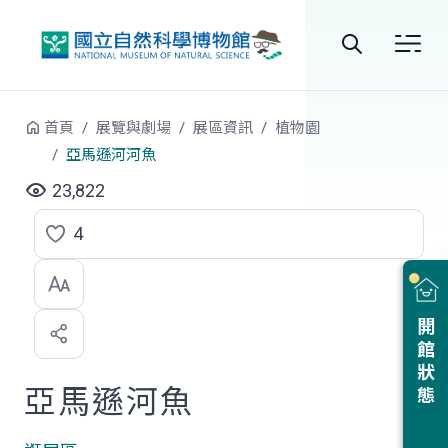
跳到中央內容區塊
全
站
首頁
展覽與劇場
展區資訊
植物園
搜
亞馬遜河河魚
尋
23,822
4
點
選
喜
開館狀態
歡
亞馬遜河魚