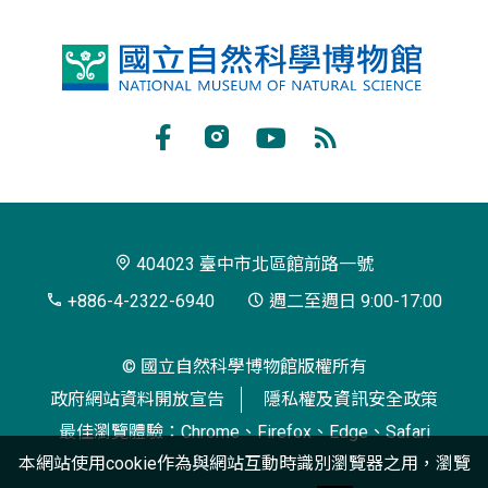
國
立
自
Facebook
Instagram
Youtube
RSS
然
訂
科
閱
學
404023 臺中市北區館前路一號
博
+886-4-2322-6940
週二至週日 9:00-17:00
物
© 國立自然科學博物館版權所有
館
政府網站資料開放宣告
隱私權及資訊安全政策
最佳瀏覽體驗：Chrome、Firefox、Edge、Safari
本網站使用cookie作為與網站互動時識別瀏覽器之用，瀏覽