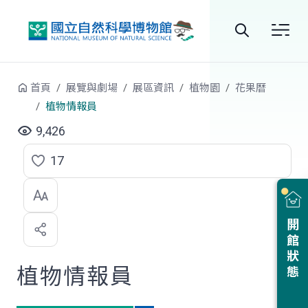
跳到中央內容區塊
全
站
首頁
展覽與劇場
展區資訊
植物園
花果曆
搜
植物情報員
尋
9,426
17
點
選
喜
開館狀態
歡
植物情報員