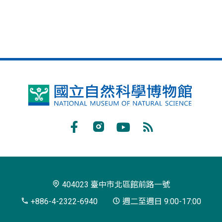
國
立
自
Facebook
Instagram
Youtube
RSS
然
訂
科
閱
學
404023 臺中市北區館前路一號
博
+886-4-2322-6940
週二至週日 9:00-17:00
物