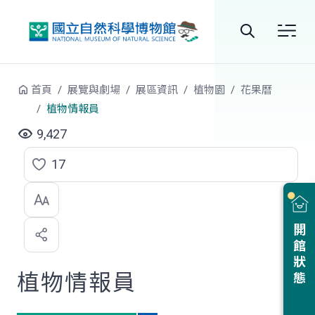
跳到中央內容區塊
全
站
首頁
展覽與劇場
展區資訊
植物園
花果曆
搜
植物情報員
尋
9,427
17
點
選
喜
開館狀態
歡
植物情報員