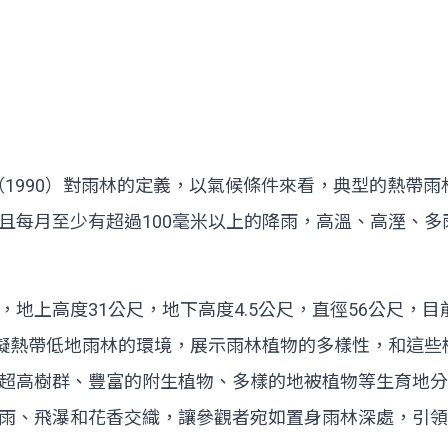
more（1990）對雨林的定義，以氣候條件來看，典型的
米，而且每月至少有超過100毫米以上的降雨，高溫、高溼
地上高度31公尺，地下高度4.5公尺，直徑56公尺，目
模擬熱帶低地雨林的環境，展示雨林植物的多樣性，和這
超高樹群、豐富的附生植物、多樣的地被植物等生育地分
雨、飛瀑和花香交織，讓參觀者宛如置身雨林深處，引領