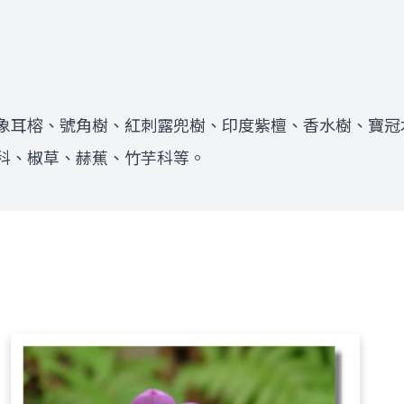
象耳榕、號角樹、紅刺露兜樹、印度紫檀、香水樹、寶冠
科、椒草、赫蕉、竹芋科等。