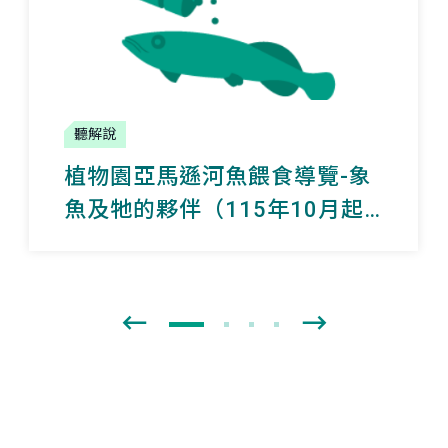
聽解說
植物園亞馬遜河魚餵食導覽-象
魚及牠的夥伴（115年10月起
暫停辦理）