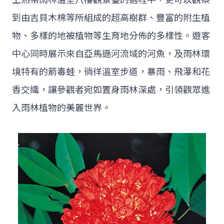
到由吉貝木棉等所組成的超高樹群、豐富的附生植
物、多樣的地被植物等生育地分佈的多樣性。遊客
中心同時展示來自亞馬遜河流域的河魚，及雨林環
境特有的箭毒蛙，徜徉溫室步道，暴雨、飛瀑和花
香交織，讓參觀者宛如置身雨林深處，引領觀眾進
入雨林植物的美麗世界。