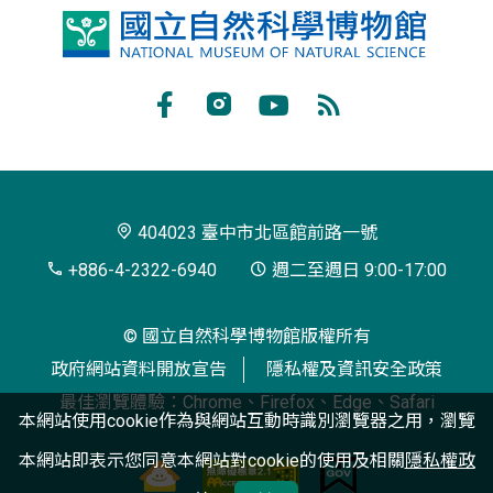
國
立
自
Facebook
Instagram
Youtube
RSS
然
訂
科
閱
學
404023 臺中市北區館前路一號
博
+886-4-2322-6940
週二至週日 9:00-17:00
物
© 國立自然科學博物館版權所有
館
政府網站資料開放宣告
隱私權及資訊安全政策
最佳瀏覽體驗：Chrome、Firefox、Edge、Safari
本網站使用cookie作為與網站互動時識別瀏覽器之用，瀏覽
本網站即表示您同意本網站對cookie的使用及相關
隱私權政