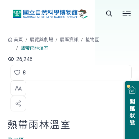
跳到中央內容區塊
全
站
首頁
展覽與劇場
展區資訊
植物園
搜
熱帶雨林溫室
尋
26,246
8
點
選
喜
開館狀態
歡
熱帶雨林溫室