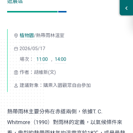
逛展區
植物園
/熱帶雨林溫室
2026/05/17
場次：
11:00
,
14:00
作者：胡維新(文)
建議對象：購票入園觀眾自由參加
熱帶雨林主要分佈在赤道兩側，依據T. C.
Whitmore（1990）對雨林的定義，以氣候條件來
看，典型的熱帶雨林年均溫需高於18℃，或是最熱