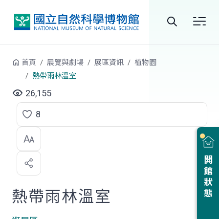
跳到中央內容區塊
全
站
首頁
展覽與劇場
展區資訊
植物園
搜
熱帶雨林溫室
尋
26,155
8
點
選
喜
開館狀態
歡
熱帶雨林溫室