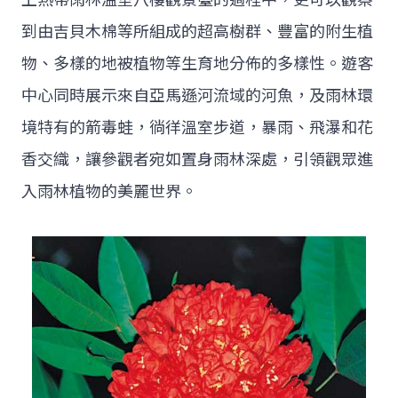
到由吉貝木棉等所組成的超高樹群、豐富的附生植
物、多樣的地被植物等生育地分佈的多樣性。遊客
中心同時展示來自亞馬遜河流域的河魚，及雨林環
境特有的箭毒蛙，徜徉溫室步道，暴雨、飛瀑和花
香交織，讓參觀者宛如置身雨林深處，引領觀眾進
入雨林植物的美麗世界。