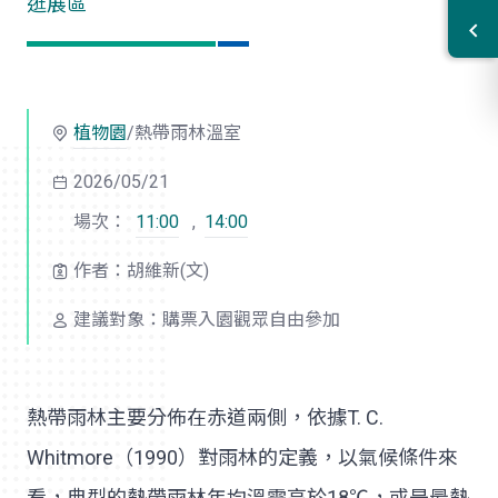
逛展區
植物園
/熱帶雨林溫室
2026/05/21
場次：
11:00
,
14:00
作者：胡維新(文)
建議對象：購票入園觀眾自由參加
熱帶雨林主要分佈在赤道兩側，依據T. C.
Whitmore（1990）對雨林的定義，以氣候條件來
看，典型的熱帶雨林年均溫需高於18℃，或是最熱