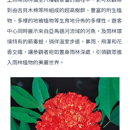
到由吉貝木棉等所組成的超高樹群、豐富的附生植
物、多樣的地被植物等生育地分佈的多樣性。遊客
中心同時展示來自亞馬遜河流域的河魚，及雨林環
境特有的箭毒蛙，徜徉溫室步道，暴雨、飛瀑和花
香交織，讓參觀者宛如置身雨林深處，引領觀眾進
入雨林植物的美麗世界。