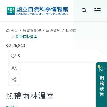
跳到中央內容區塊
全
站
首頁
展覽與劇場
展區資訊
植物園
搜
熱帶雨林溫室
尋
26,340
8
點
選
喜
開館狀態
歡
熱帶雨林溫室