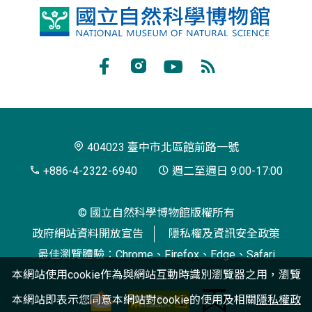
國
立
自
Facebook
Instagram
Youtube
RSS
然
訂
科
閱
學
404023 臺中市北區館前路一號
博
+886-4-2322-6940
週二至週日 9:00-17:00
物
© 國立自然科學博物館版權所有
館
政府網站資料開放宣告
隱私權及資訊安全政策
最佳瀏覽體驗：Chrome、Firefox、Edge、Safari
本網站使用cookie作為與網站互動時識別瀏覽器之用，瀏覽
本網站即表示您同意本網站對cookie的使用及相關
隱私權政