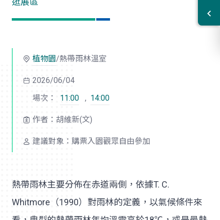
逛展區
植物園
/熱帶雨林溫室
2026/06/04
場次：
11:00
,
14:00
作者：胡維新(文)
建議對象：購票入園觀眾自由參加
熱帶雨林主要分佈在赤道兩側，依據T. C.
Whitmore（1990）對雨林的定義，以氣候條件來
看，典型的熱帶雨林年均溫需高於18℃，或是最熱