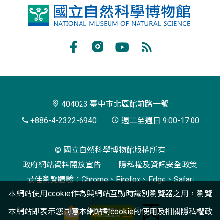
國
立
自
Facebook
Instagram
Youtube
RSS
然
訂
科
閱
學
404023 臺中市北區館前路一號
博
+886-4-2322-6940
週二至週日 9:00-17:00
物
© 國立自然科學博物館版權所有
館
政府網站資料開放宣告
隱私權及資訊安全政策
最佳瀏覽體驗：Chrome、Firefox、Edge、Safari
本網站使用cookie作為與網站互動時識別瀏覽器之用，瀏覽
本網站即表示您同意本網站對cookie的使用及相關
隱私權政