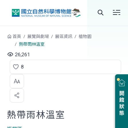
跳到中央內容區塊
全
站
首頁
展覽與劇場
展區資訊
植物園
搜
熱帶雨林溫室
尋
26,261
8
點
選
喜
開館狀態
歡
熱帶雨林溫室