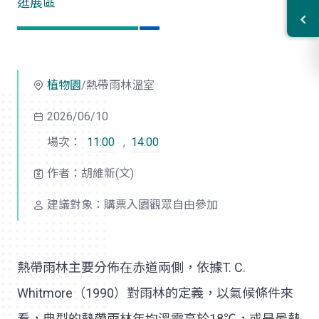
逛展區
植物園
/熱帶雨林溫室
2026/06/10
場次：
11:00
,
14:00
作者：胡維新(文)
建議對象：購票入園觀眾自由參加
熱帶雨林主要分佈在赤道兩側，依據T. C.
Whitmore（1990）對雨林的定義，以氣候條件來
看，典型的熱帶雨林年均溫需高於18℃，或是最熱