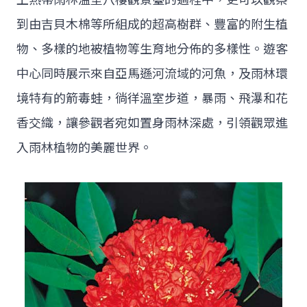
到由吉貝木棉等所組成的超高樹群、豐富的附生植
物、多樣的地被植物等生育地分佈的多樣性。遊客
中心同時展示來自亞馬遜河流域的河魚，及雨林環
境特有的箭毒蛙，徜徉溫室步道，暴雨、飛瀑和花
香交織，讓參觀者宛如置身雨林深處，引領觀眾進
入雨林植物的美麗世界。