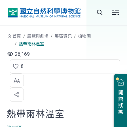
跳到中央內容區塊
全
站
首頁
展覽與劇場
展區資訊
植物園
搜
熱帶雨林溫室
尋
26,169
8
點
選
喜
開館狀態
歡
熱帶雨林溫室