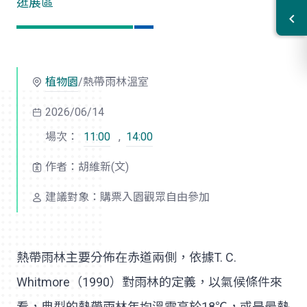
逛展區
植物園
/熱帶雨林溫室
2026/06/14
場次：
11:00
,
14:00
作者：胡維新(文)
建議對象：購票入園觀眾自由參加
熱帶雨林主要分佈在赤道兩側，依據T. C.
Whitmore（1990）對雨林的定義，以氣候條件來
看，典型的熱帶雨林年均溫需高於18℃，或是最熱