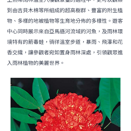
到由吉貝木棉等所組成的超高樹群、豐富的附生植
物、多樣的地被植物等生育地分佈的多樣性。遊客
中心同時展示來自亞馬遜河流域的河魚，及雨林環
境特有的箭毒蛙，徜徉溫室步道，暴雨、飛瀑和花
香交織，讓參觀者宛如置身雨林深處，引領觀眾進
入雨林植物的美麗世界。