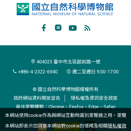
國
立
自
Facebook
Instagram
Youtube
RSS
然
訂
科
閱
學
404023 臺中市北區館前路一號
博
+886-4-2322-6940
週二至週日 9:00-17:00
物
© 國立自然科學博物館版權所有
館
政府網站資料開放宣告
隱私權及資訊安全政策
最佳瀏覽體驗：Chrome、Firefox、Edge、Safari
本網站使用cookie作為與網站互動時識別瀏覽器之用，瀏覽
本網站即表示您同意本網站對cookie的使用及相關
隱私權政