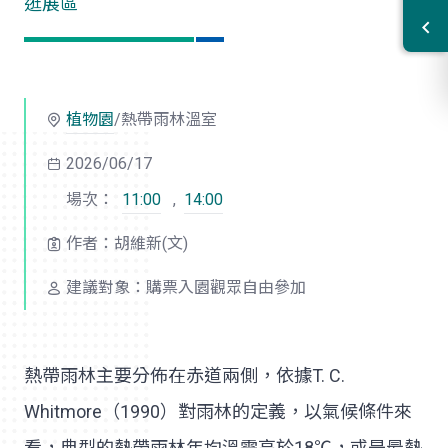
逛展區
植物園
/熱帶雨林溫室
2026/06/17
場次：
11:00
,
14:00
作者：胡維新(文)
建議對象：購票入園觀眾自由參加
熱帶雨林主要分佈在赤道兩側，依據T. C.
Whitmore（1990）對雨林的定義，以氣候條件來
看，典型的熱帶雨林年均溫需高於18℃，或是最熱