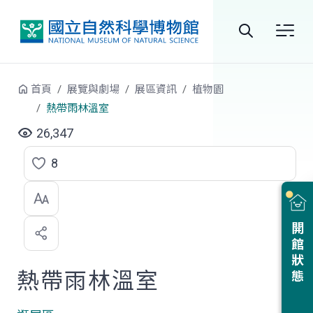
跳到中央內容區塊
全
站
首頁
展覽與劇場
展區資訊
植物園
搜
熱帶雨林溫室
尋
26,347
8
點
選
喜
開館狀態
歡
熱帶雨林溫室