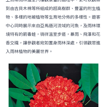
到由吉貝木棉等所組成的超高樹群、豐富的附生植
物、多樣的地被植物等生育地分佈的多樣性。遊客
中心同時展示來自亞馬遜河流域的河魚，及雨林環
境特有的箭毒蛙，徜徉溫室步道，暴雨、飛瀑和花
香交織，讓參觀者宛如置身雨林深處，引領觀眾進
入雨林植物的美麗世界。