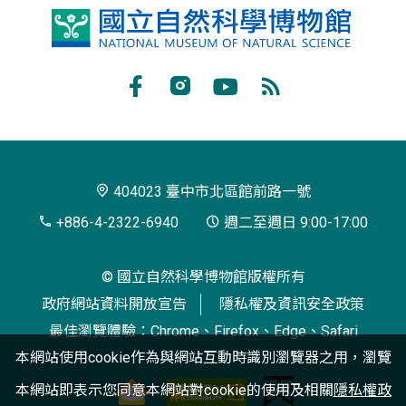
國
立
自
Facebook
Instagram
Youtube
RSS
然
訂
科
閱
學
404023 臺中市北區館前路一號
博
+886-4-2322-6940
週二至週日 9:00-17:00
物
© 國立自然科學博物館版權所有
館
政府網站資料開放宣告
隱私權及資訊安全政策
最佳瀏覽體驗：Chrome、Firefox、Edge、Safari
本網站使用cookie作為與網站互動時識別瀏覽器之用，瀏覽
本網站即表示您同意本網站對cookie的使用及相關
隱私權政