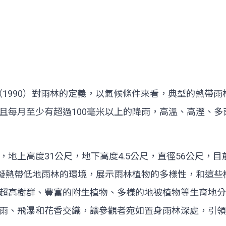
more（1990）對雨林的定義，以氣候條件來看，典型的
米，而且每月至少有超過100毫米以上的降雨，高溫、高溼
地上高度31公尺，地下高度4.5公尺，直徑56公尺，目
模擬熱帶低地雨林的環境，展示雨林植物的多樣性，和這
超高樹群、豐富的附生植物、多樣的地被植物等生育地分
雨、飛瀑和花香交織，讓參觀者宛如置身雨林深處，引領