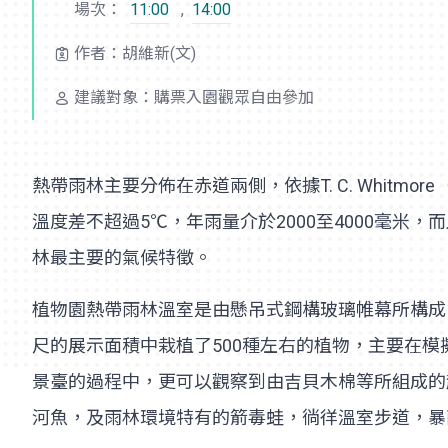
場次：
11:00
,
14:00
作者：胡維新(文)
建議對象：購票入園觀眾自由參加
熱帶雨林主要分佈在赤道兩側，依據T. C. Whit
溫度差不超過5℃，年雨量介於2000至4000毫
林最主要的氣候特徵。
植物園熱帶雨林溫室是由懸吊式鋼構玻璃帷幕所構成，
尺的展示面積中栽植了500種左右的植物，主要在
景臺的過程中，更可以觀察到由吉貝木棉等所組成的
河魚，及雨林環境特有的箭毒蛙，徜徉溫室步道，暴