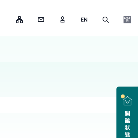
:::
開館狀態