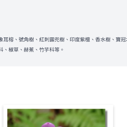
象耳榕、號角樹、紅刺露兜樹、印度紫檀、香水樹、寶冠
科、椒草、赫蕉、竹芋科等。