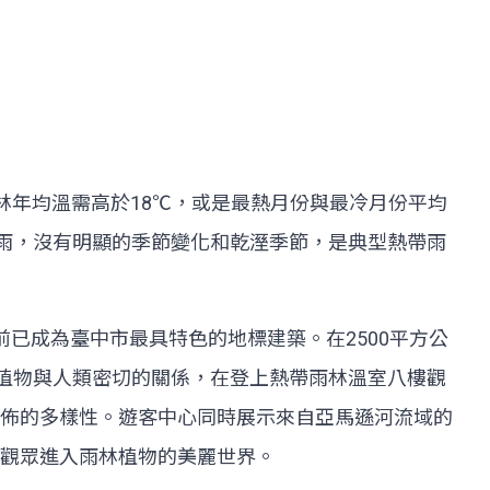
熱帶雨林年均溫需高於18℃，或是最熱月份與最冷月份平均
、多雨，沒有明顯的季節變化和乾溼季節，是典型熱帶雨
前已成為臺中市最具特色的地標建築。在2500平方公
些植物與人類密切的關係，在登上熱帶雨林溫室八樓觀
佈的多樣性。遊客中心同時展示來自亞馬遜河流域的
觀眾進入雨林植物的美麗世界。