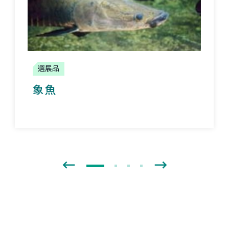
選展品
象魚