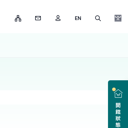
:::
開館狀態