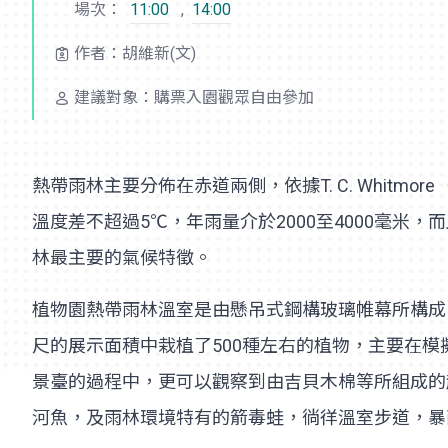
場次：
11:00
,
14:00
作者：胡維新(文)
建議對象：購票入園觀眾自由參加
熱帶雨林主要分佈在赤道兩側，依據T. C. Whit
溫度差不超過5℃，年雨量介於2000至4000毫
林最主要的氣候特徵。
植物園熱帶雨林溫室是由懸吊式鋼構玻璃帷幕所構成，
尺的展示面積中栽植了500種左右的植物，主要在
景臺的過程中，更可以觀察到由吉貝木棉等所組成的
河魚，及雨林環境特有的箭毒蛙，徜徉溫室步道，暴