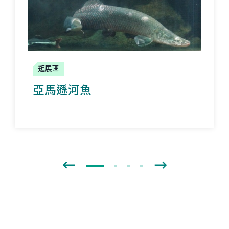
逛展區
亞馬遜河魚