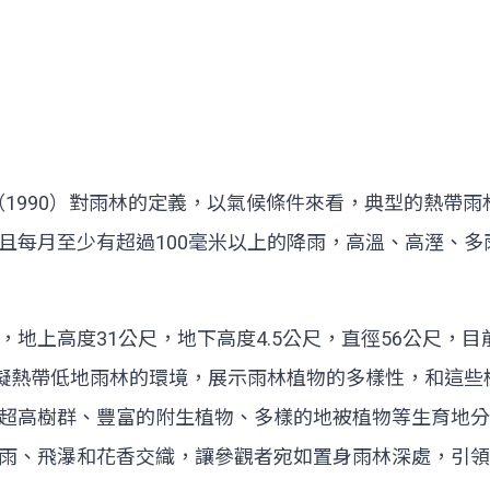
more（1990）對雨林的定義，以氣候條件來看，典型的
米，而且每月至少有超過100毫米以上的降雨，高溫、高溼
地上高度31公尺，地下高度4.5公尺，直徑56公尺，目
模擬熱帶低地雨林的環境，展示雨林植物的多樣性，和這
超高樹群、豐富的附生植物、多樣的地被植物等生育地分
雨、飛瀑和花香交織，讓參觀者宛如置身雨林深處，引領