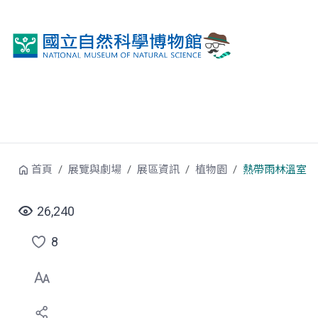
跳到中央內容區塊
首頁
展覽與劇場
展區資訊
植物園
熱帶雨林溫室
26,240
8
點
選
喜