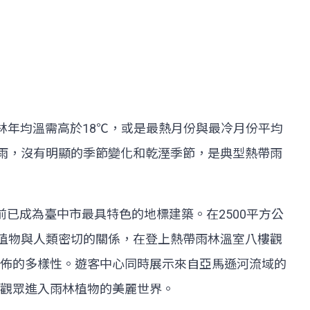
熱帶雨林年均溫需高於18℃，或是最熱月份與最冷月份平均
、多雨，沒有明顯的季節變化和乾溼季節，是典型熱帶雨
前已成為臺中市最具特色的地標建築。在2500平方公
些植物與人類密切的關係，在登上熱帶雨林溫室八樓觀
佈的多樣性。遊客中心同時展示來自亞馬遜河流域的
觀眾進入雨林植物的美麗世界。