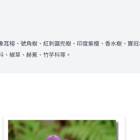
象耳榕、號角樹、紅刺露兜樹、印度紫檀、香水樹、寶冠
科、椒草、赫蕉、竹芋科等。