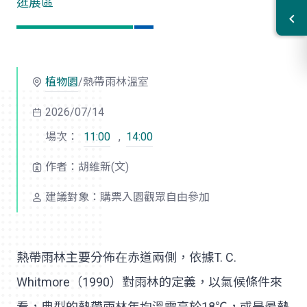
逛展區
植物園
/熱帶雨林溫室
2026/07/14
場次：
11:00
,
14:00
作者：胡維新(文)
建議對象：購票入園觀眾自由參加
熱帶雨林主要分佈在赤道兩側，依據T. C.
Whitmore（1990）對雨林的定義，以氣候條件來
看，典型的熱帶雨林年均溫需高於18℃，或是最熱