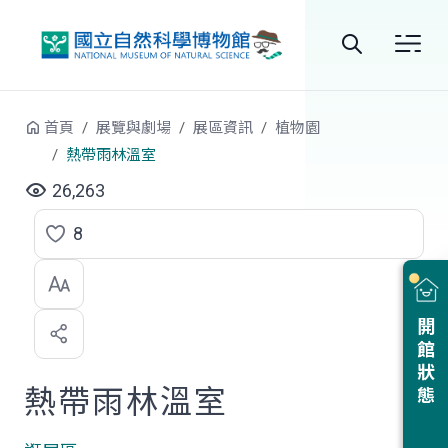
跳到中央內容區塊
全
站
首頁
展覽與劇場
展區資訊
植物園
搜
熱帶雨林溫室
尋
26,263
8
點
選
喜
開館狀態
歡
熱帶雨林溫室