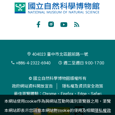
國
立
自
Facebook
Instagram
Youtube
RSS
然
訂
科
閱
學
404023 臺中市北區館前路一號
博
+886-4-2322-6940
週二至週日 9:00-17:00
物
© 國立自然科學博物館版權所有
館
政府網站資料開放宣告
隱私權及資訊安全政策
最佳瀏覽體驗：Chrome、Firefox、Edge、Safari
本網站使用cookie作為與網站互動時識別瀏覽器之用，瀏覽
本網站即表示您同意本網站對cookie的使用及相關
隱私權政