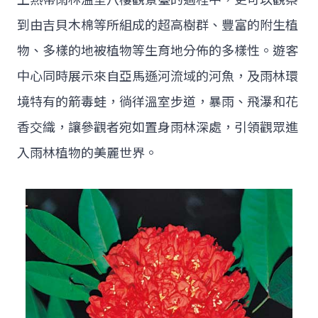
到由吉貝木棉等所組成的超高樹群、豐富的附生植
物、多樣的地被植物等生育地分佈的多樣性。遊客
中心同時展示來自亞馬遜河流域的河魚，及雨林環
境特有的箭毒蛙，徜徉溫室步道，暴雨、飛瀑和花
香交織，讓參觀者宛如置身雨林深處，引領觀眾進
入雨林植物的美麗世界。