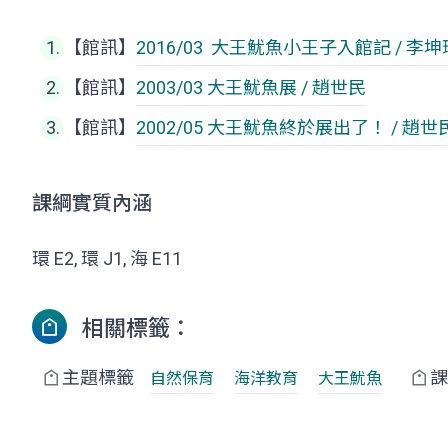
【館訊】
2016/03
大王魷魚
小王子入館記 / 李坤
【館訊】
2003/03
大王魷魚
展 / 趙世民
【館訊】
2002/05
大王魷魚
終於展出了！ / 趙世
課綱實質內涵
環 E2, 環 J1, 海 E11
相關標籤：
主題標籤
課
自然保育
海洋教育
大王魷魚