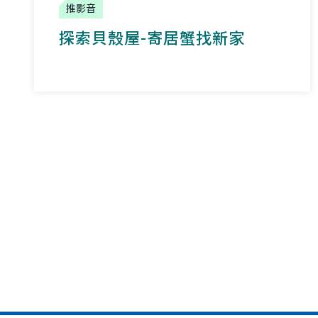
推影音
探索貝殼屋-寄居蟹找新家