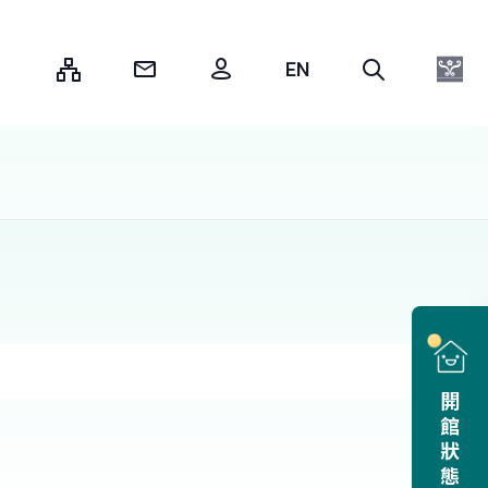
:::
開館狀態