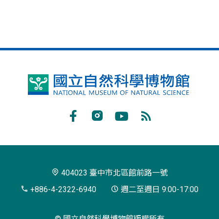
國
立
自
Facebook
Instagram
Youtube
RSS
然
訂
科
閱
學
404023 臺中市北區館前路一號
博
+886-4-2322-6940
週二至週日 9:00-17:00
物
© 國立自然科學博物館版權所有