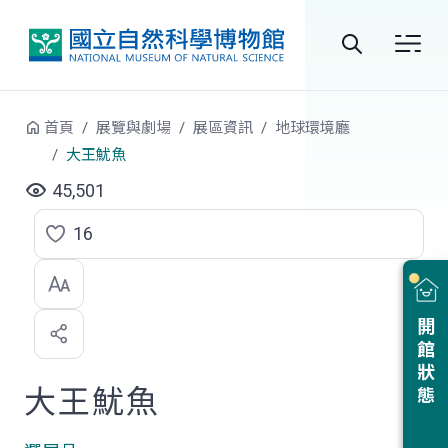
跳到中央內容區塊
全
站
首頁
展覽與劇場
展區資訊
地球環境廳
搜
大王魷魚
尋
45,501
16
點
選
喜
開館狀態
歡
大王魷魚