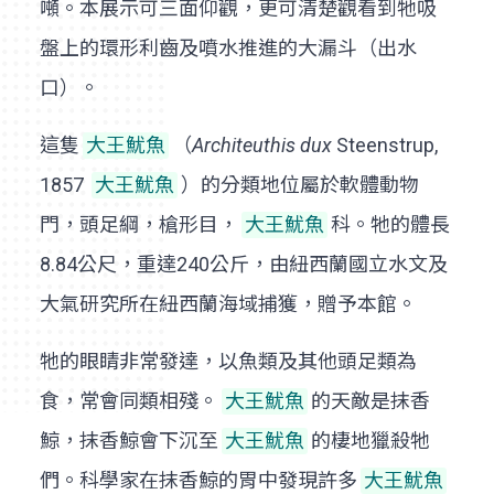
噸。本展示可三面仰觀，更可清楚觀看到牠吸
盤上的環形利齒及噴水推進的大漏斗（出水
口）。
這隻
大王魷魚
（
Architeuthis dux
Steenstrup,
1857
大王魷魚
）的分類地位屬於軟體動物
門，頭足綱，槍形目，
大王魷魚
科。牠的體長
8.84公尺，重達240公斤，由紐西蘭國立水文及
大氣研究所在紐西蘭海域捕獲，贈予本館。
牠的眼睛非常發達，以魚類及其他頭足類為
食，常會同類相殘。
大王魷魚
的天敵是抹香
鯨，抹香鯨會下沉至
大王魷魚
的棲地獵殺牠
們。科學家在抹香鯨的胃中發現許多
大王魷魚