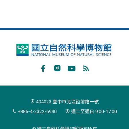
國
立
自
Facebook
Instagram
Youtube
RSS
然
訂
科
閱
學
404023 臺中市北區館前路一號
博
+886-4-2322-6940
週二至週日 9:00-17:00
物
© 國立自然科學博物館版權所有