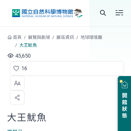
跳到中央內容區塊
全
站
首頁
展覽與劇場
展區資訊
地球環境廳
搜
大王魷魚
尋
45,650
16
點
選
喜
開館狀態
歡
大王魷魚