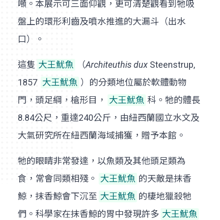
噸。本展示可三面仰觀，更可清楚觀看到牠吸
盤上的環形利齒及噴水推進的大漏斗（出水
口）。
這隻
大王魷魚
（
Architeuthis dux
Steenstrup,
1857
大王魷魚
）的分類地位屬於軟體動物
門，頭足綱，槍形目，
大王魷魚
科。牠的體長
8.84公尺，重達240公斤，由紐西蘭國立水文及
大氣研究所在紐西蘭海域捕獲，贈予本館。
牠的眼睛非常發達，以魚類及其他頭足類為
食，常會同類相殘。
大王魷魚
的天敵是抹香
鯨，抹香鯨會下沉至
大王魷魚
的棲地獵殺牠
們。科學家在抹香鯨的胃中發現許多
大王魷魚