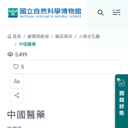
跳到中央內容區塊
全
站
首頁
展覽與劇場
展區資訊
人類文化廳
搜
中國醫藥
尋
5,499
5
點
選
喜
開館狀態
歡
中國醫藥