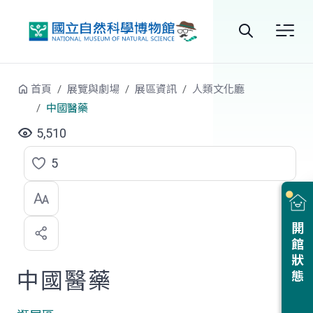
跳到中央內容區塊
全
站
首頁
展覽與劇場
展區資訊
人類文化廳
搜
中國醫藥
尋
5,510
5
點
選
喜
開館狀態
歡
中國醫藥