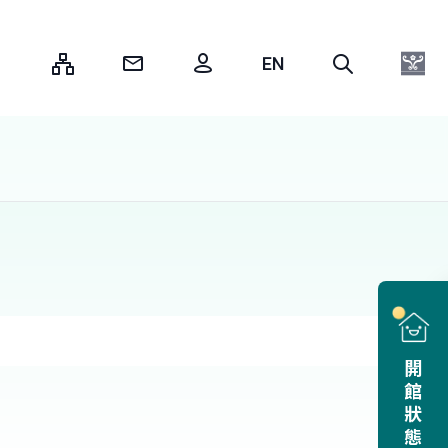
:::
開館狀態