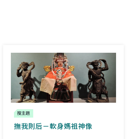
搜主題
撫我則后－軟身媽祖神像