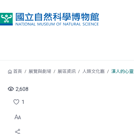
跳到中央內容區塊
首頁
展覽與劇場
展區資訊
人類文化廳
漢人的心靈
2,608
1
點
選
喜