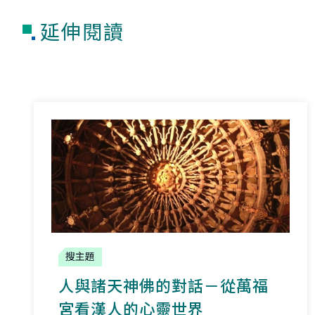
延伸閱讀
搜主題
人與諸天神佛的對話－從萬福
宮看漢人的心靈世界