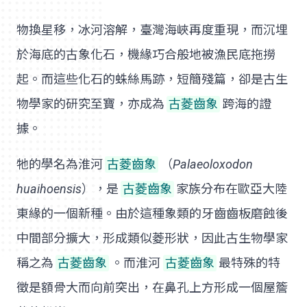
物換星移，冰河溶解，臺灣海峽再度重現，而沉埋
於海底的古象化石，機緣巧合般地被漁民底拖撈
起。而這些化石的蛛絲馬跡，短簡殘篇，卻是古生
物學家的研究至寶，亦成為
古菱齒象
跨海的證
據。
牠的學名為淮河
古菱齒象
（
Palaeoloxodon
huaihoensis
），是
古菱齒象
家族分布在歐亞大陸
東緣的一個新種。由於這種象類的牙齒齒板磨蝕後
中間部分擴大，形成類似菱形狀，因此古生物學家
稱之為
古菱齒象
。而淮河
古菱齒象
最特殊的特
徵是額骨大而向前突出，在鼻孔上方形成一個屋簷