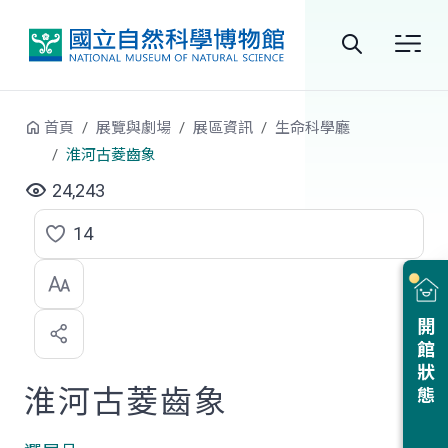
跳到中央內容區塊
全
站
首頁
展覽與劇場
展區資訊
生命科學廳
搜
淮河古菱齒象
尋
24,243
14
點
選
喜
開館狀態
歡
淮河古菱齒象