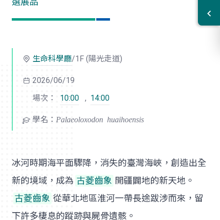
選展品
生命科學廳
/1F (陽光走道)
2026/06/19
場次：
10:00
,
14:00
學名：
Palaeoloxodon huaihoensis
冰河時期海平面驟降，消失的臺灣海峽，創造出全
新的境域，成為
古菱齒象
開疆闢地的新天地。
古菱齒象
從華北地區淮河一帶長途跋涉而來，留
下許多棲息的蹤跡與屍骨遺骸。