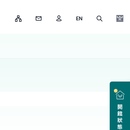
:::
開館狀態