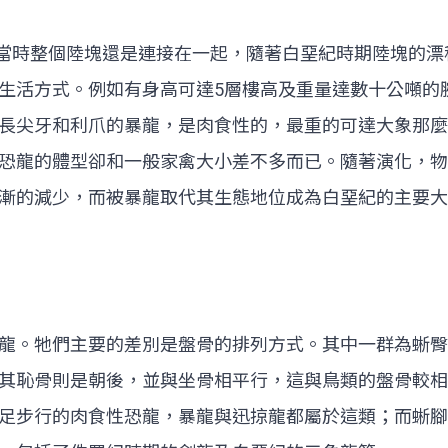
期，當時整個陸塊還是連接在一起，隨著白堊紀時期陸塊的
生活方式。例如有身高可達5層樓高及重量達數十公噸的
長尖牙和利爪的暴龍，是肉食性的，最重的可達大象那麼
恐龍的體型卻和一般家禽大小差不多而已。隨著演化，物
漸的減少，而被暴龍取代其生態地位成為白堊紀的主要大
龍。牠們主要的差別是盤骨的排列方式。其中一群為蜥臀
其恥骨則是朝後，並與坐骨相平行，這與鳥類的盤骨較相
足步行的肉食性恐龍，暴龍與迅掠龍都屬於這類；而蜥腳