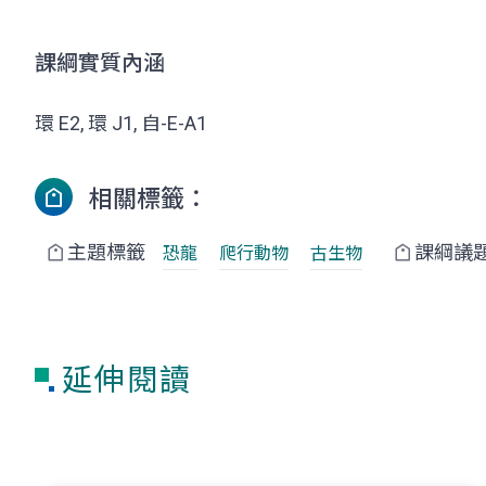
課綱實質內涵
環 E2, 環 J1, 自-E-A1
相關標籤：
主題標籤
課綱議
恐龍
爬行動物
古生物
延伸閱讀