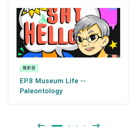
推影音
EP.8 Museum Life --
Paleontology