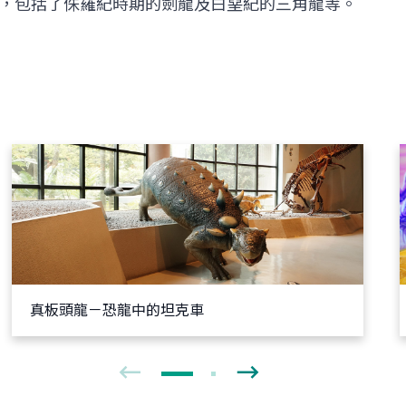
，包括了侏羅紀時期的劍龍及白堊紀的三角龍等。
真板頭龍－恐龍中的坦克車