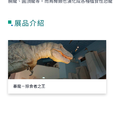
腕龍、圓頂龍等。而鳥臀類也演化成各種植食性恐龍
展品介紹
暴龍－掠食者之王