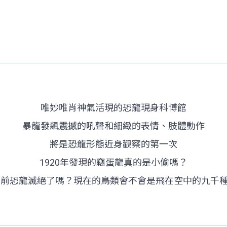
唯妙唯肖神氣活現的恐龍現身科博館
暴龍發飆震撼的吼聲和細緻的表情、肢體動作
將是恐龍形態近身觀察的第一次
1920年發現的竊蛋龍真的是小偷嗎？
萬年前恐龍滅絕了嗎？現在的鳥類會不會是飛在空中的九千