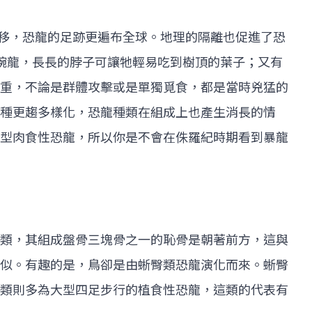
漂移，恐龍的足跡更遍布全球。地理的隔離也促進了恐
腕龍，長長的脖子可讓牠輕易吃到樹頂的葉子；又有
重，不論是群體攻擊或是單獨覓食，都是當時兇猛的
種更趨多樣化，恐龍種類在組成上也產生消長的情
型肉食性恐龍，所以你是不會在侏羅紀時期看到暴龍
類，其組成盤骨三塊骨之一的恥骨是朝著前方，這與
似。有趣的是，鳥卻是由蜥臀類恐龍演化而來。蜥臀
類則多為大型四足步行的植食性恐龍，這類的代表有