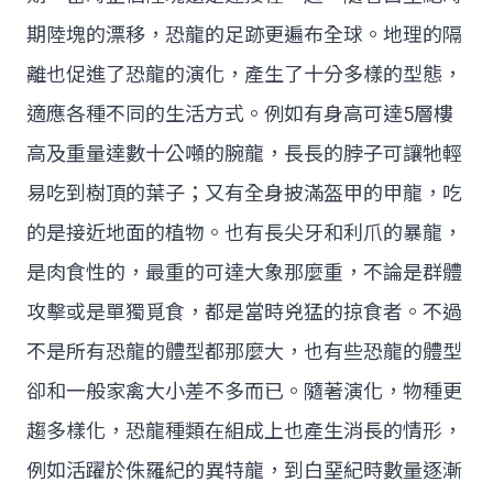
期陸塊的漂移，恐龍的足跡更遍布全球。地理的隔
離也促進了恐龍的演化，產生了十分多樣的型態，
適應各種不同的生活方式。例如有身高可達5層樓
高及重量達數十公噸的腕龍，長長的脖子可讓牠輕
易吃到樹頂的葉子；又有全身披滿盔甲的甲龍，吃
的是接近地面的植物。也有長尖牙和利爪的暴龍，
是肉食性的，最重的可達大象那麼重，不論是群體
攻擊或是單獨覓食，都是當時兇猛的掠食者。不過
不是所有恐龍的體型都那麼大，也有些恐龍的體型
卻和一般家禽大小差不多而已。隨著演化，物種更
趨多樣化，恐龍種類在組成上也產生消長的情形，
例如活躍於侏羅紀的異特龍，到白堊紀時數量逐漸