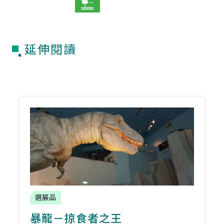
延伸閱讀
選展品
暴龍－掠食者之王