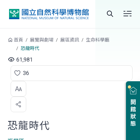
跳到中央內容區塊
全
站
首頁
展覽與劇場
展區資訊
生命科學廳
搜
恐龍時代
尋
61,981
36
點
選
喜
開館狀態
歡
恐龍時代