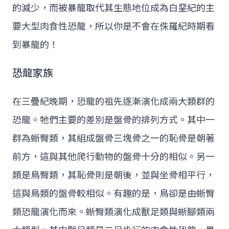
的減少，而被暴龍取代其生態地位成為白堊紀的主
要大型肉食性恐龍，所以你是不會在侏羅紀時期看
到暴龍的！
恐龍家族
在三疊紀晚期，恐龍的祖先逐漸演化成兩大類群的
恐龍。牠們主要的差別是盤骨的排列方式。其中一
群為蜥臀類，其組成盤骨三塊骨之一的恥骨是朝著
前方，這與其他爬行動物的盤骨十分的相似。另一
類是鳥臀類，其恥骨則是朝後，並與坐骨相平行，
這與鳥類的盤骨較相似。有趣的是，鳥卻是由蜥臀
類恐龍演化而來。蜥臀類演化成獸足類與蜥腳類兩