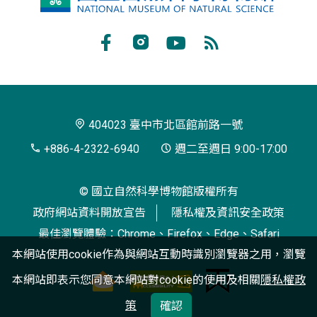
立
自
Facebook
Instagram
Youtube
RSS
然
訂
科
閱
學
404023 臺中市北區館前路一號
博
+886-4-2322-6940
週二至週日 9:00-17:00
物
© 國立自然科學博物館版權所有
館
政府網站資料開放宣告
隱私權及資訊安全政策
最佳瀏覽體驗：Chrome、Firefox、Edge、Safari
本網站使用cookie作為與網站互動時識別瀏覽器之用，瀏覽
本網站即表示您同意本網站對cookie的使用及相關
隱私權政
策
確認