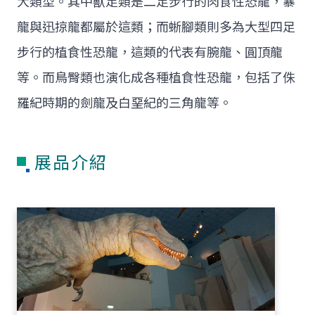
大類型。其中獸足類是二足步行的肉食性恐龍，暴
龍與迅掠龍都屬於這類；而蜥腳類則多為大型四足
步行的植食性恐龍，這類的代表有腕龍、圓頂龍
等。而鳥臀類也演化成各種植食性恐龍，包括了侏
羅紀時期的劍龍及白堊紀的三角龍等。
展品介紹