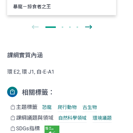
暴龍－掠食者之王
課綱實質內涵
環 E2, 環 J1, 自-E-A1
相關標籤：
主題標籤
恐龍
爬行動物
古生物
課綱議題與領域
自然科學領域
環境議題
SDGs指標