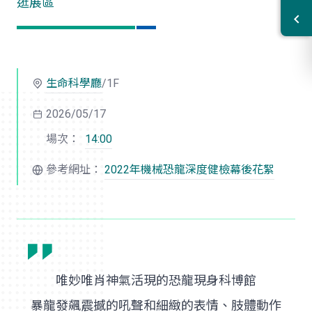
逛展區
生命科學廳
/1F
2026/05/17
場次：
14:00
參考網址：
2022年
機械恐龍
深度健檢幕後花絮
唯妙唯肖神氣活現的恐龍現身科博館
暴龍發飆震撼的吼聲和細緻的表情、肢體動作