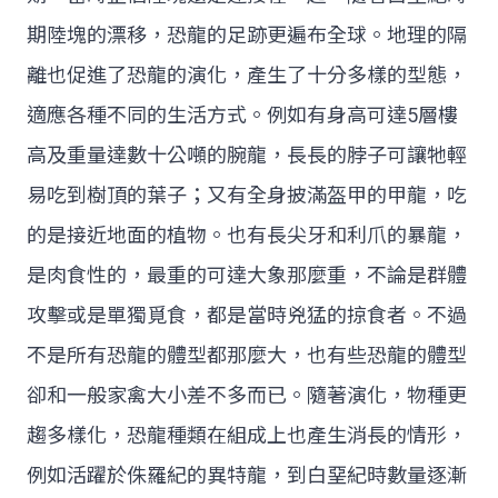
期陸塊的漂移，恐龍的足跡更遍布全球。地理的隔
離也促進了恐龍的演化，產生了十分多樣的型態，
適應各種不同的生活方式。例如有身高可達5層樓
高及重量達數十公噸的腕龍，長長的脖子可讓牠輕
易吃到樹頂的葉子；又有全身披滿盔甲的甲龍，吃
的是接近地面的植物。也有長尖牙和利爪的暴龍，
是肉食性的，最重的可達大象那麼重，不論是群體
攻擊或是單獨覓食，都是當時兇猛的掠食者。不過
不是所有恐龍的體型都那麼大，也有些恐龍的體型
卻和一般家禽大小差不多而已。隨著演化，物種更
趨多樣化，恐龍種類在組成上也產生消長的情形，
例如活躍於侏羅紀的異特龍，到白堊紀時數量逐漸