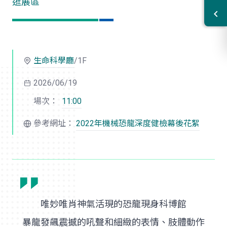
逛展區
生命科學廳
/1F
2026/06/19
場次：
11:00
參考網址：
2022年
機械恐龍
深度健檢幕後花絮
唯妙唯肖神氣活現的恐龍現身科博館
暴龍發飆震撼的吼聲和細緻的表情、肢體動作