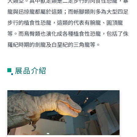
大類型。其中獸足類是二足步行的肉食性恐龍，暴
龍與迅掠龍都屬於這類；而蜥腳類則多為大型四足
步行的植食性恐龍，這類的代表有腕龍、圓頂龍
等。而鳥臀類也演化成各種植食性恐龍，包括了侏
羅紀時期的劍龍及白堊紀的三角龍等。
展品介紹