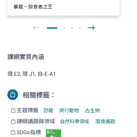
暴龍－掠食者之王
課綱實質內涵
環 E2, 環 J1, 自-E-A1
相關標籤：
主題標籤
恐龍
爬行動物
古生物
課綱議題與領域
自然科學領域
環境議題
SDGs指標