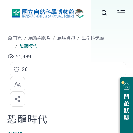
跳到中央內容區塊
全
站
首頁
展覽與劇場
展區資訊
生命科學廳
搜
恐龍時代
尋
61,989
36
點
選
喜
開館狀態
歡
恐龍時代