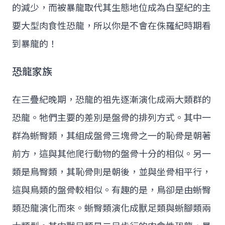
的減少，而被暴龍取代其生態地位成為白堊紀的主
要大型肉食性恐龍，所以你是不會在侏羅紀時期看
到暴龍的！
恐龍家族
在三疊紀晚期，恐龍的祖先逐漸演化成兩大類群的
恐龍。牠們主要的差別是盤骨的排列方式。其中一
群為蜥臀類，其組成盤骨三塊骨之一的恥骨是朝著
前方，這與其他爬行動物的盤骨十分的相似。另一
類是鳥臀類，其恥骨則是朝後，並與坐骨相平行，
這與鳥類的盤骨較相似。有趣的是，鳥卻是由蜥臀
類恐龍演化而來。蜥臀類演化成獸足類與蜥腳類兩