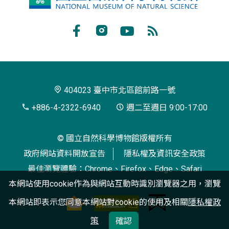
立
自
Facebook
Instagram
Youtube
RSS
然
訂
科
閱
學
404023 臺中市北區館前路一號
博
+886-4-2322-6940
週二至週日 9:00-17:00
物
© 國立自然科學博物館版權所有
館
政府網站資料開放宣告
隱私權及資訊安全政策
最佳瀏覽體驗：Chrome、Firefox、Edge、Safari
本網站使用cookie作為與網站互動時識別瀏覽器之用，瀏覽
本網站即表示您同意本網站對cookie的使用及相關
隱私權政
策
確認