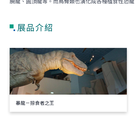
腕龍、圓頂龍等。而鳥臀類也演化成各種植食性恐龍
展品介紹
暴龍－掠食者之王