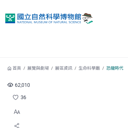
跳到中央內容區塊
首頁
展覽與劇場
展區資訊
生命科學廳
恐龍時代
62,010
36
點
選
喜