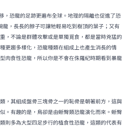
漂移，恐龍的足跡更遍布全球。地理的隔離也促進了恐
腕龍，長長的脖子可讓牠輕易吃到樹頂的葉子；又有
重，不論是群體攻擊或是單獨覓食，都是當時兇猛的
種更趨多樣化，恐龍種類在組成上也產生消長的情
型肉食性恐龍，所以你是不會在侏羅紀時期看到暴龍
類，其組成盤骨三塊骨之一的恥骨是朝著前方，這與
似。有趣的是，鳥卻是由蜥臀類恐龍演化而來。蜥臀
類則多為大型四足步行的植食性恐龍，這類的代表有