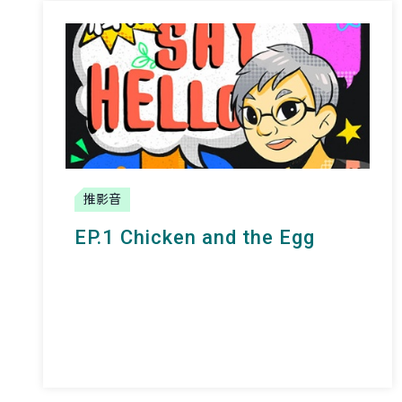
推影音
EP.1 Chicken and the Egg