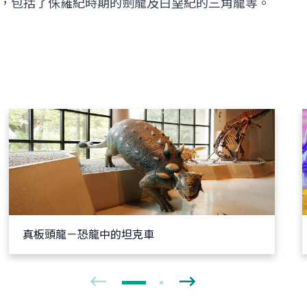
，包括了侏羅紀時期的劍龍及白堊紀的三角龍等。
真板頭龍－恐龍中的坦克車