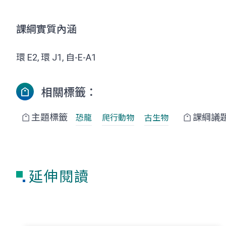
課綱實質內涵
環 E2, 環 J1, 自-E-A1
相關標籤：
主題標籤
課綱議
恐龍
爬行動物
古生物
延伸閱讀