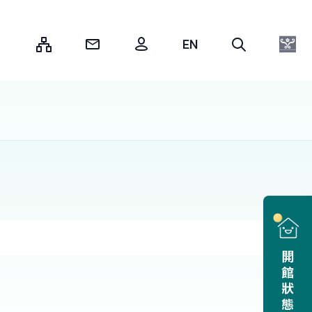
:::
開館狀態