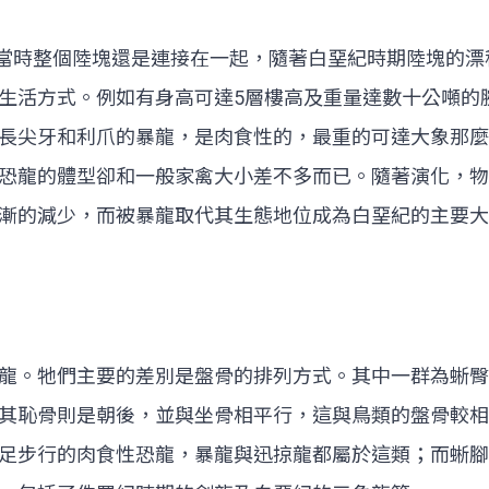
期，當時整個陸塊還是連接在一起，隨著白堊紀時期陸塊的
生活方式。例如有身高可達5層樓高及重量達數十公噸的
長尖牙和利爪的暴龍，是肉食性的，最重的可達大象那麼
恐龍的體型卻和一般家禽大小差不多而已。隨著演化，物
漸的減少，而被暴龍取代其生態地位成為白堊紀的主要大
龍。牠們主要的差別是盤骨的排列方式。其中一群為蜥臀
其恥骨則是朝後，並與坐骨相平行，這與鳥類的盤骨較相
足步行的肉食性恐龍，暴龍與迅掠龍都屬於這類；而蜥腳