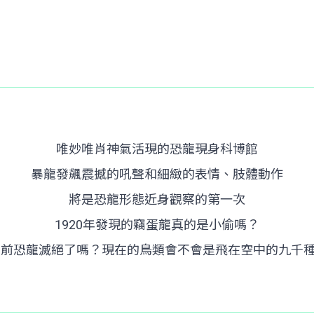
唯妙唯肖神氣活現的恐龍現身科博館
暴龍發飆震撼的吼聲和細緻的表情、肢體動作
將是恐龍形態近身觀察的第一次
1920年發現的竊蛋龍真的是小偷嗎？
萬年前恐龍滅絕了嗎？現在的鳥類會不會是飛在空中的九千