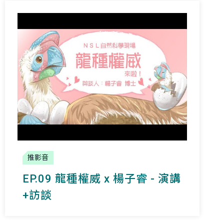
推影音
EP.09 龍種權威 x 楊子睿 - 演講
+訪談