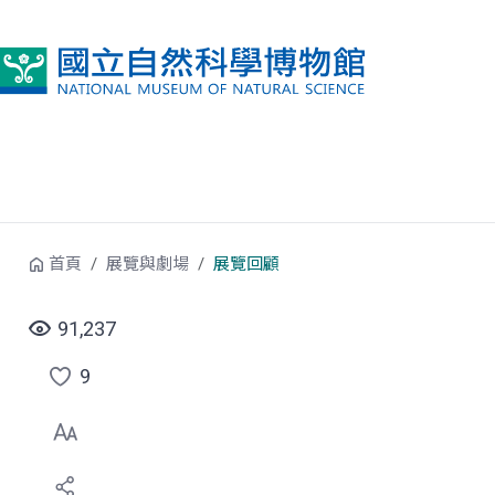
跳到中央內容區塊
首頁
展覽與劇場
展覽回顧
91,237
9
點
選
喜