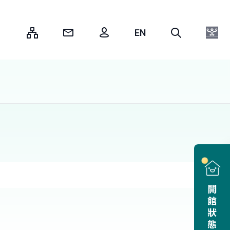
:::
開館狀態