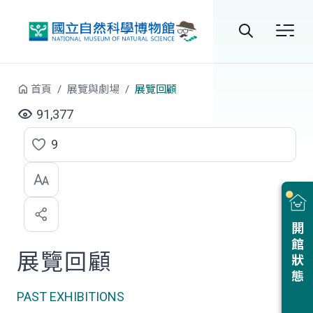
跳到中央內容區塊
全
站
首頁
展覽與劇場
展覽回顧
搜
91,377
尋
9
點
選
喜
開館狀態
歡
展覽回顧
PAST EXHIBITIONS