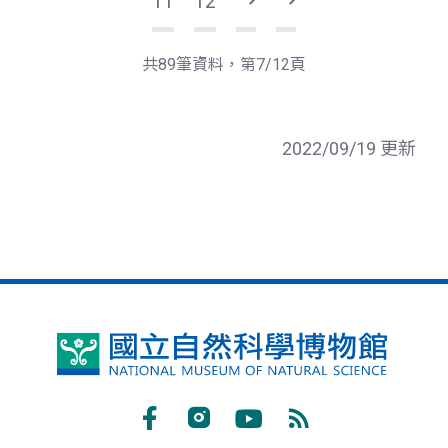
11
12
下
最
一
後
頁
一
共89筆資料，第7/12頁
頁
2022/09/19 更新
國
立
自