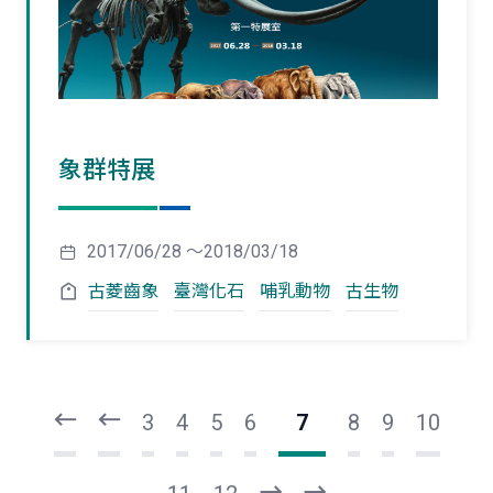
象群特展
2017/06/28 ～2018/03/18
古菱齒象
臺灣化石
哺乳動物
古生物
頁
頁
一
一
第
上
3
4
5
6
7
8
9
10