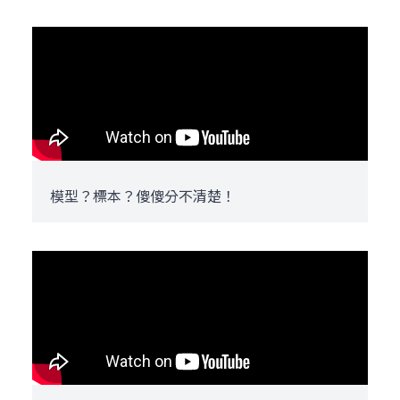
模型？標本？傻傻分不清楚！