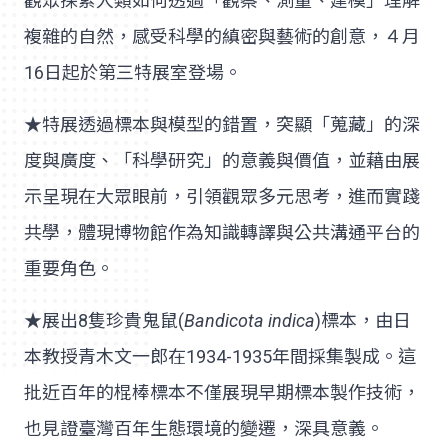
觀眾探索人類如何透過「觀察、測量、建模」理解
複雜的自然，感受科學的縝密與藝術的創意，４月
16日起於第三特展室登場。
★特展透過標本與模型的錯置，突顯「蒐藏」的深
度與廣度、「科學研究」的意義與價值，並藉由展
示呈現在大眾眼前，引領觀眾多元思考，進而實踐
共學，體現博物館作為知識轉譯與公共溝通平台的
重要角色。
★展出8隻珍貴鬼鼠(
Bandicota indica
)標本，由日
本教授青木文一郎在1934-1935年間採集製成。這
批近百年的棍棒標本不僅展現早期標本製作技術，
也見證臺灣百年生態環境的變遷，深具意義。