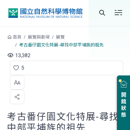
跳到中央內容區塊
全
站
首頁
展覽與劇場
展覽
搜
考古番仔園文化特展-尋找中部平埔族的祖先
尋
13,382
5
點
選
喜
開館狀態
歡
考古番仔園文化特展-尋找
中部平埔族的祖先