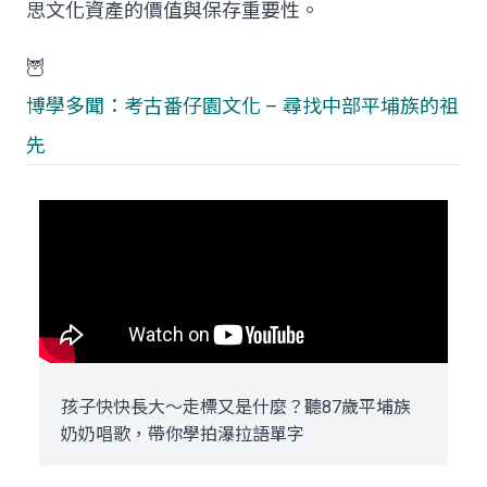
思文化資產的價值與保存重要性。
🦉
博學多聞：考古番仔園文化 – 尋找中部平埔族的祖
先
孩子快快長大～走標又是什麼？聽87歲平埔族
奶奶唱歌，帶你學拍瀑拉語單字