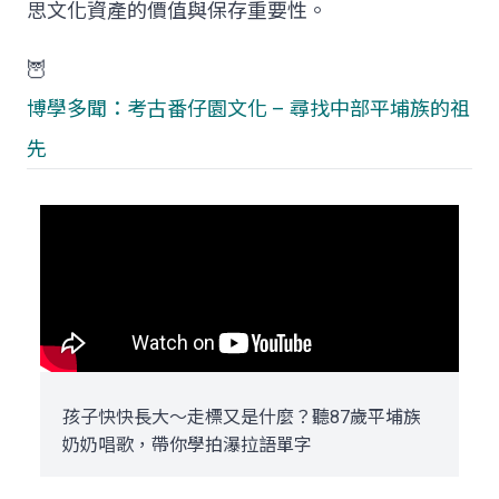
思文化資產的價值與保存重要性。
🦉
博學多聞：考古番仔園文化 – 尋找中部平埔族的祖
先
孩子快快長大～走標又是什麼？聽87歲平埔族
奶奶唱歌，帶你學拍瀑拉語單字