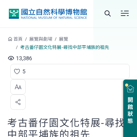
跳到中央內容區塊
全
站
首頁
展覽與劇場
展覽
搜
考古番仔園文化特展-尋找中部平埔族的祖先
尋
13,386
5
點
選
喜
開館狀態
歡
考古番仔園文化特展-尋找
中部平埔族的祖先