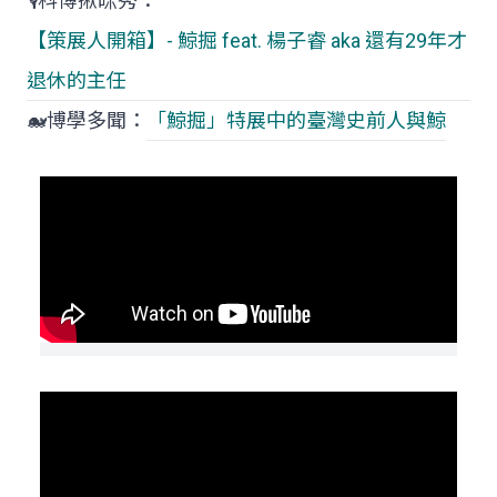
🎙️科博揪咪秀：
【策展人開箱】- 鯨掘 feat. 楊子睿 aka 還有29年才
退休的主任
🐋博學多聞：
「鯨掘」特展中的臺灣史前人與鯨