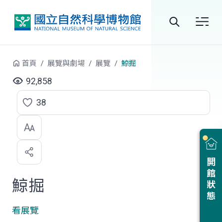
跳到中央內容區塊
全
站
首頁
展覽與劇場
展覽
鯨掘
搜
92,858
尋
38
點
選
喜
開館狀態
歡
鯨掘
看展覽