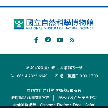
國
立
自
Facebook
Instagram
Youtube
RSS
然
訂
科
閱
學
404023 臺中市北區館前路一號
博
+886-4-2322-6940
週二至週日 9:00-17:00
物
© 國立自然科學博物館版權所有
館
政府網站資料開放宣告
隱私權及資訊安全政策
最佳瀏覽體驗：Chrome、Firefox、Edge、Safari