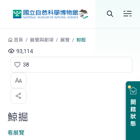
跳到中央內容區塊
全
站
首頁
展覽與劇場
展覽
鯨掘
搜
93,114
尋
38
點
選
喜
開館狀態
歡
鯨掘
看展覽