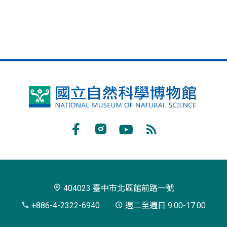
國
立
自
Facebook
Instagram
Youtube
RSS
然
訂
科
閱
學
404023 臺中市北區館前路一號
博
+886-4-2322-6940
週二至週日 9:00-17:00
物