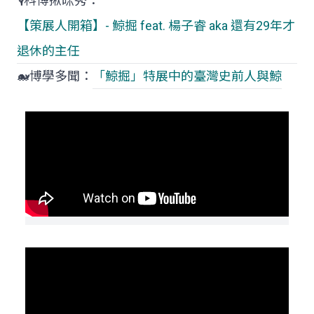
🎙️科博揪咪秀：
【策展人開箱】- 鯨掘 feat. 楊子睿 aka 還有29年才
退休的主任
🐋博學多聞：
「鯨掘」特展中的臺灣史前人與鯨