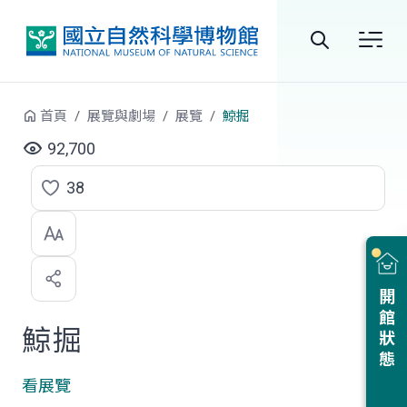
跳到中央內容區塊
全
站
首頁
展覽與劇場
展覽
鯨掘
搜
92,700
尋
38
點
選
喜
開館狀態
歡
鯨掘
看展覽