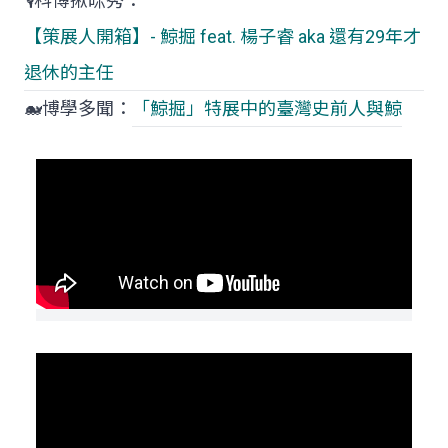
🎙️科博揪咪秀：
【策展人開箱】- 鯨掘 feat. 楊子睿 aka 還有29年才
退休的主任
🐋博學多聞：
「鯨掘」特展中的臺灣史前人與鯨