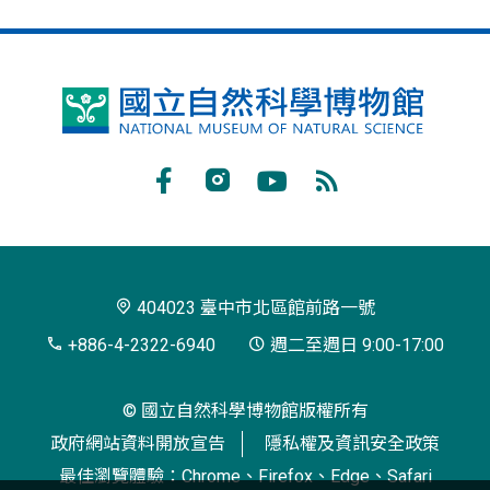
國
立
自
Facebook
Instagram
Youtube
RSS
然
訂
科
閱
學
404023 臺中市北區館前路一號
博
+886-4-2322-6940
週二至週日 9:00-17:00
物
© 國立自然科學博物館版權所有
館
政府網站資料開放宣告
隱私權及資訊安全政策
最佳瀏覽體驗：Chrome、Firefox、Edge、Safari