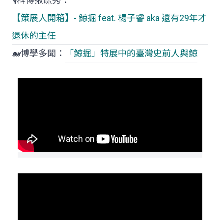
🎙️科博揪咪秀：
【策展人開箱】- 鯨掘 feat. 楊子睿 aka 還有29年才
退休的主任
🐋博學多聞：
「鯨掘」特展中的臺灣史前人與鯨