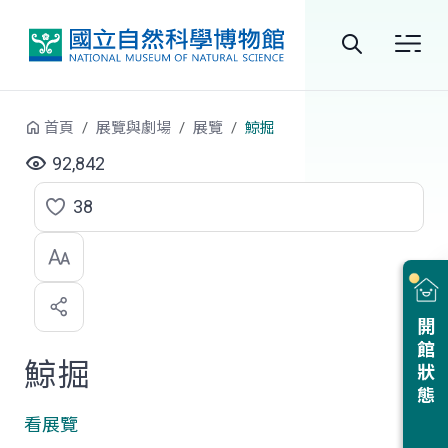
跳到中央內容區塊
全
站
首頁
展覽與劇場
展覽
鯨掘
搜
92,842
尋
38
點
選
喜
開館狀態
歡
鯨掘
看展覽