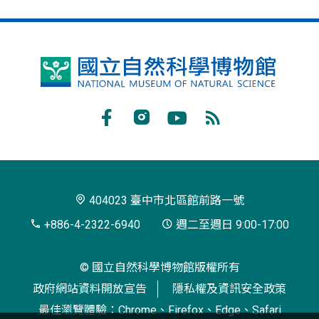
國
立
自
Facebook
Instagram
Youtube
RSS
然
訂
科
閱
學
404023 臺中市北區館前路一號
博
+886-4-2322-6940
週二至週日 9:00-17:00
物
© 國立自然科學博物館版權所有
館
政府網站資料開放宣告
隱私權及資訊安全政策
最佳瀏覽體驗：Chrome、Firefox、Edge、Safari