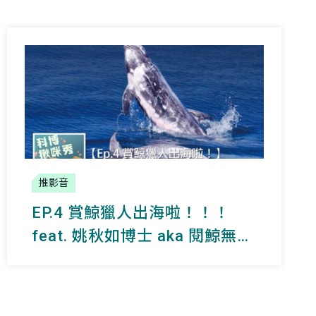
推影音
EP.4 賞鯨獵人出海啦！！！
feat. 姚秋如博士 aka 閱鯨無數
的海上女兒