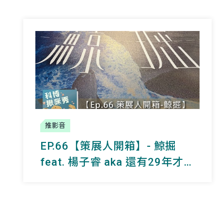
推影音
EP.66【策展人開箱】- 鯨掘
feat. 楊子睿 aka 還有29年才退
休的主任