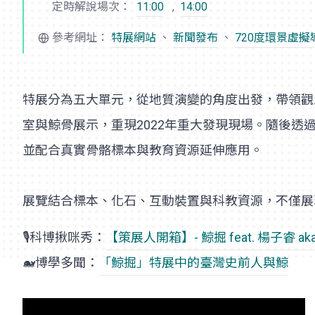
定時解說場次：
11:00
,
14:00
參考網址：
特展網站
、
新聞發布
、
720度環景虛擬
特展分為五大單元，從地質演變的角度出發，帶領觀
室與鯨骨展示，重現2022年重大發現現場。隨後
並配合真實骨骼標本與教育資源延伸應用。
展覽結合標本、化石、互動裝置與科教資源，不僅展
🎙️科博揪咪秀：
【策展人開箱】- 鯨掘 feat. 楊子睿 
🐋博學多聞：
「鯨掘」特展中的臺灣史前人與鯨