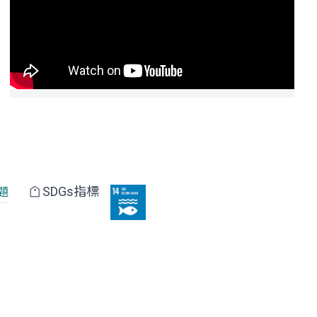
SDGs指標
題