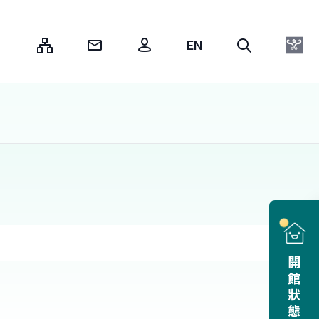
:::
開館狀態