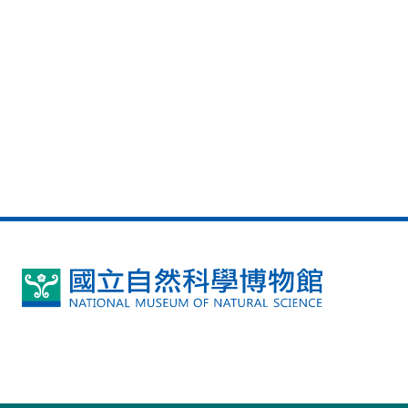
國
立
自
然