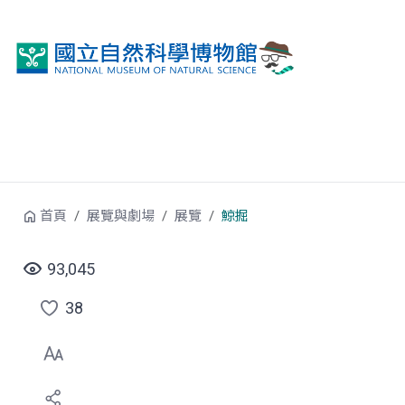
跳到中央內容區塊
首頁
展覽與劇場
展覽
鯨掘
93,045
38
點
選
喜