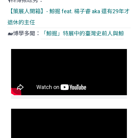
🎙️科博揪咪秀：
【策展人開箱】- 鯨掘 feat. 楊子睿 aka 還有29年才
退休的主任
🐋博學多聞：
「鯨掘」特展中的臺灣史前人與鯨