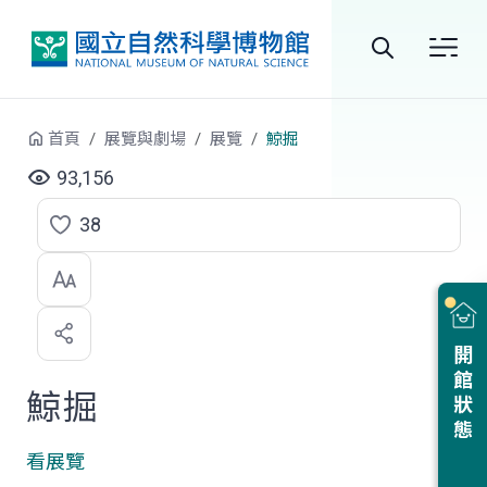
跳到中央內容區塊
全
站
首頁
展覽與劇場
展覽
鯨掘
搜
93,156
尋
38
點
選
喜
開館狀態
歡
鯨掘
看展覽