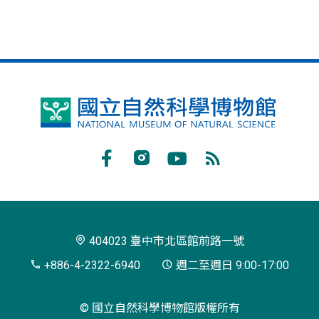
國
立
自
Facebook
Instagram
Youtube
RSS
然
訂
科
閱
學
404023 臺中市北區館前路一號
博
+886-4-2322-6940
週二至週日 9:00-17:00
物
© 國立自然科學博物館版權所有
館