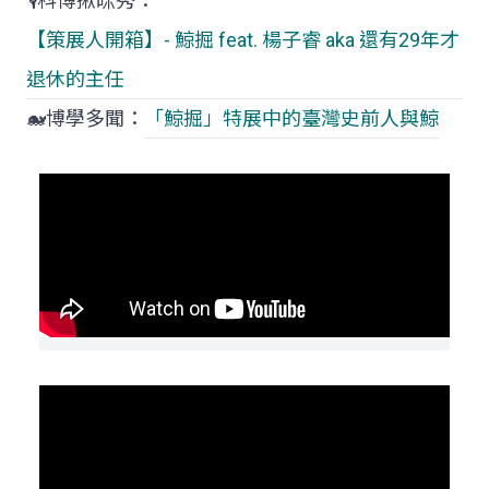
🎙️科博揪咪秀：
【策展人開箱】- 鯨掘 feat. 楊子睿 aka 還有29年才
退休的主任
🐋博學多聞：
「鯨掘」特展中的臺灣史前人與鯨