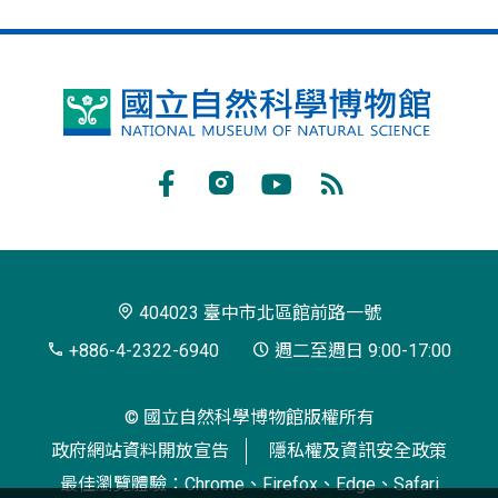
國
立
自
Facebook
Instagram
Youtube
RSS
然
訂
科
閱
學
404023 臺中市北區館前路一號
博
+886-4-2322-6940
週二至週日 9:00-17:00
物
© 國立自然科學博物館版權所有
館
政府網站資料開放宣告
隱私權及資訊安全政策
最佳瀏覽體驗：Chrome、Firefox、Edge、Safari