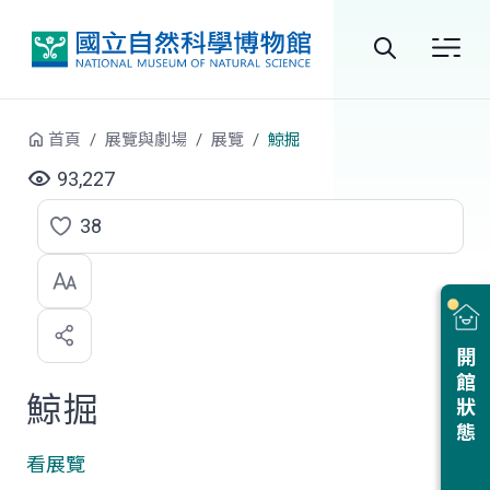
跳到中央內容區塊
全
站
首頁
展覽與劇場
展覽
鯨掘
搜
93,227
尋
38
點
選
喜
開館狀態
歡
鯨掘
看展覽