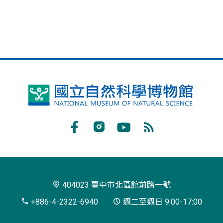
國
立
自
Facebook
Instagram
Youtube
RSS
然
訂
科
閱
學
404023 臺中市北區館前路一號
博
+886-4-2322-6940
週二至週日 9:00-17:00
物