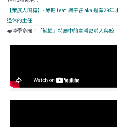
🎙️科博揪咪秀：
【策展人開箱】- 鯨掘 feat. 楊子睿 aka 還有29年才
退休的主任
🐋博學多聞：
「鯨掘」特展中的臺灣史前人與鯨