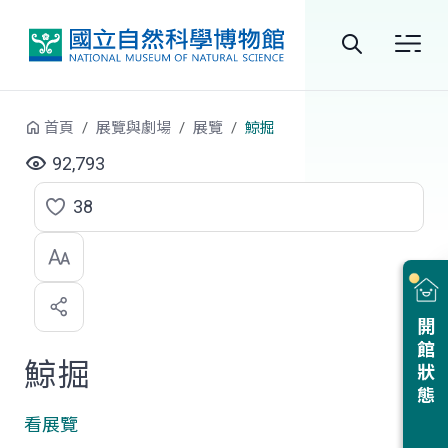
跳到中央內容區塊
全
站
首頁
展覽與劇場
展覽
鯨掘
搜
92,793
尋
38
點
選
喜
開館狀態
歡
鯨掘
看展覽