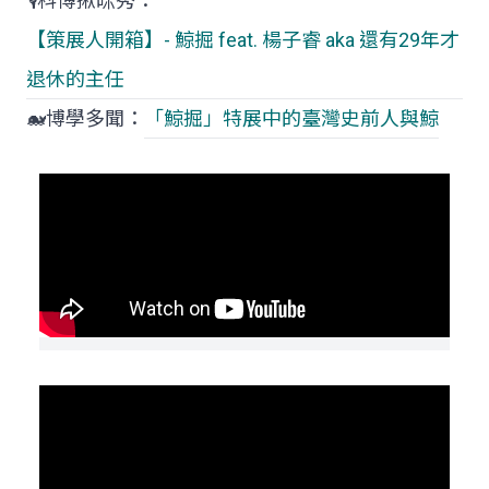
🎙️科博揪咪秀：
【策展人開箱】- 鯨掘 feat. 楊子睿 aka 還有29年才
退休的主任
🐋博學多聞：
「鯨掘」特展中的臺灣史前人與鯨