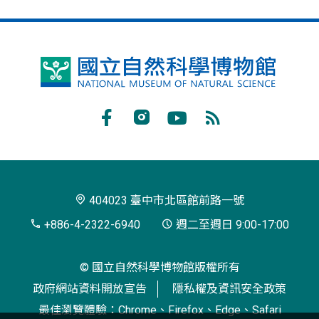
國
立
自
Facebook
Instagram
Youtube
RSS
然
訂
科
閱
學
404023 臺中市北區館前路一號
博
+886-4-2322-6940
週二至週日 9:00-17:00
物
© 國立自然科學博物館版權所有
館
政府網站資料開放宣告
隱私權及資訊安全政策
最佳瀏覽體驗：Chrome、Firefox、Edge、Safari