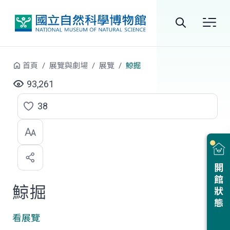
跳到中央內容區塊
全
站
首頁
展覽與劇場
展覽
鯨掘
搜
93,261
尋
38
點
選
喜
開館狀態
歡
鯨掘
看展覽