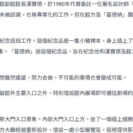
館長漢寶德，於1980年代曾委託一位著名設計師「葛德納」(
未被認識，也無專業化的工作。但在館方及「葛德納」團
紀念這段工作。這個紀念品是一隻小豬標本，身上插上了
意指不可能的事。「葛德納」送這個紀念品，旨在紀念他和漢寶
想雖然遙遠，努力去做，不可能的事情也會變成可能。
留館外主要入口之外，特別增設館內展場即可通往劇場的
新大門入口意象。內部大門入口上方，坐了一個插上翅膀
方大廳經過重新設計，增設一處小型展覽區。這裡提供影