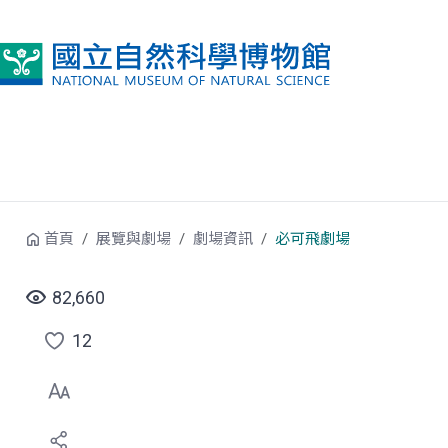
跳到中央內容區塊
首頁
展覽與劇場
劇場資訊
必可飛劇場
82,660
12
點
選
喜