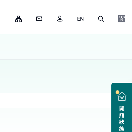
:::
開館狀態