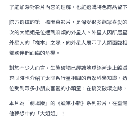
了能加深對影片內容的理解，也能選購特色商品留下
館方選擇的第一檔開幕影片，是深受很多觀眾喜愛的
次的大姐姐是位遇到麻煩的外星人。外星人因所居星
外星人的「樣本」之際，向外星人展示了人類面臨相
部夥伴們面臨的危機。
對於不少人而言，生態破壞已經讓地球逐漸走上毀滅
容同時也介紹了太陽系行星相關的自然科學知識，透
位受到眾多小朋友喜愛的小頑童，在搞笑破壞之餘，
本片為「劇場版」的《蠟筆小新》系列影片，在臺灣
他夢想中的「大姐姐」！