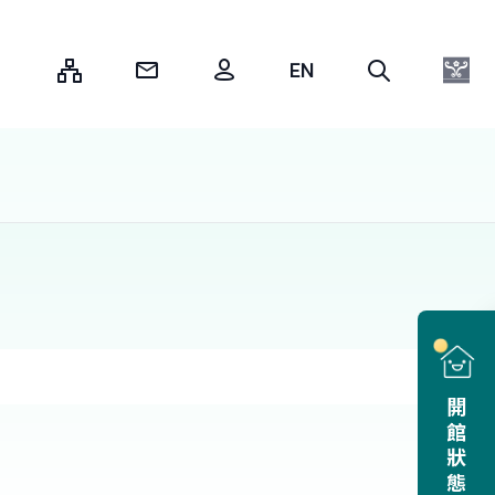
:::
開館狀態