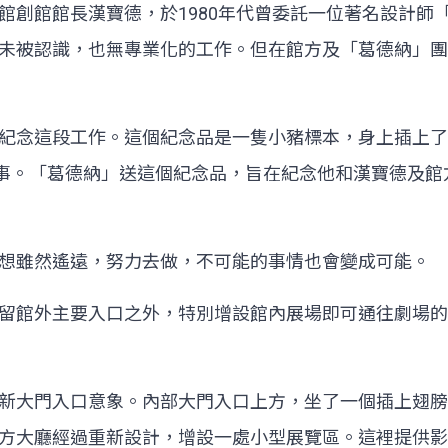
館長漢寶德，於1980年代曾委託一位著名設計師「葛德納」(
未被認識，也無專業化的工作。但在館方及「葛德納」團
紀念這段工作。這個紀念品是一隻小豬標本，身上插上了
意指不可能的事。「葛德納」送這個紀念品，旨在紀念他和漢寶
想雖然遙遠，努力去做，不可能的事情也會變成可能。
留館外主要入口之外，特別增設館內展場即可通往劇場的
新大門入口意象。內部大門入口上方，坐了一個插上翅膀
方大廳經過重新設計，增設一處小型展覽區。這裡提供影