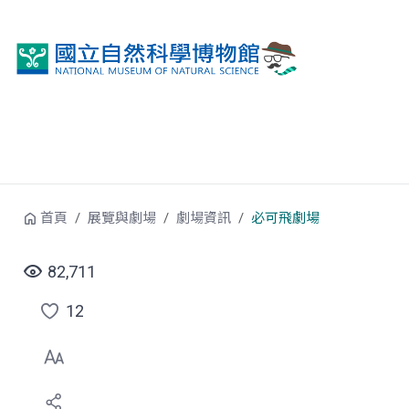
跳到中央內容區塊
首頁
展覽與劇場
劇場資訊
必可飛劇場
82,711
12
點
選
喜