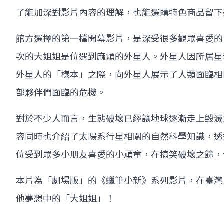
了能加深對影片內容的理解，也能選購特色商品留下
館方選擇的第一檔開幕影片，是深受很多觀眾喜愛的
次的大姐姐是位遇到麻煩的外星人。外星人因所居星
外星人的「樣本」之際，向外星人展示了人類面臨相
部夥伴們面臨的危機。
對於不少人而言，生態破壞已經讓地球逐漸走上毀滅
容同時也介紹了太陽系行星相關的自然科學知識，透
位受到眾多小朋友喜愛的小頑童，在搞笑破壞之餘，
本片為「劇場版」的《蠟筆小新》系列影片，在臺灣
他夢想中的「大姐姐」！