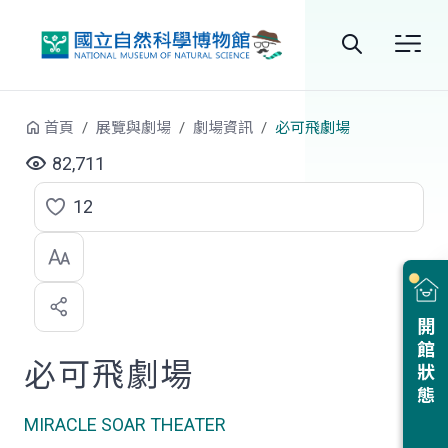
跳到中央內容區塊
全
站
首頁
展覽與劇場
劇場資訊
必可飛劇場
搜
82,711
尋
12
點
選
喜
開館狀態
歡
必可飛劇場
MIRACLE SOAR THEATER