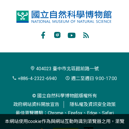
國
立
自
Facebook
Instagram
Youtube
RSS
然
訂
科
閱
學
404023 臺中市北區館前路一號
博
+886-4-2322-6940
週二至週日 9:00-17:00
物
© 國立自然科學博物館版權所有
館
政府網站資料開放宣告
隱私權及資訊安全政策
最佳瀏覽體驗：Chrome、Firefox、Edge、Safari
本網站使用cookie作為與網站互動時識別瀏覽器之用，瀏覽