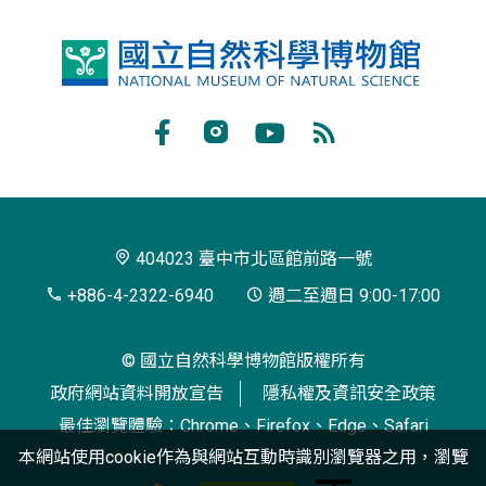
國
立
自
Facebook
Instagram
Youtube
RSS
然
訂
科
閱
學
404023 臺中市北區館前路一號
博
+886-4-2322-6940
週二至週日 9:00-17:00
物
© 國立自然科學博物館版權所有
館
政府網站資料開放宣告
隱私權及資訊安全政策
最佳瀏覽體驗：Chrome、Firefox、Edge、Safari
本網站使用cookie作為與網站互動時識別瀏覽器之用，瀏覽