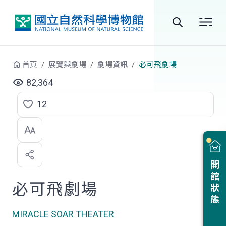
跳到中央內容區塊
全
站
首頁
展覽與劇場
劇場資訊
必可飛劇場
搜
82,364
尋
12
點
選
喜
開館狀態
歡
必可飛劇場
MIRACLE SOAR THEATER