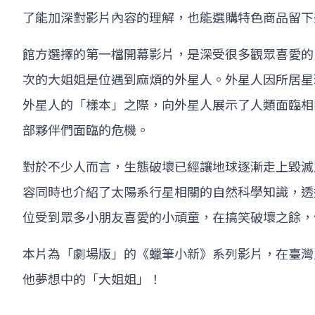
了能加深對影片內容的理解，也能選購特色商品留下
館方選擇的第一檔開幕影片，是深受很多觀眾喜愛的
次的大姐姐是位遇到麻煩的外星人。外星人因所居星
外星人的「樣本」之際，向外星人展示了人類面臨相
部夥伴們面臨的危機。
對於不少人而言，生態破壞已經讓地球逐漸走上毀滅
容同時也介紹了太陽系行星相關的自然科學知識，透
位受到眾多小朋友喜愛的小頑童，在搞笑破壞之餘，
本片為「劇場版」的《蠟筆小新》系列影片，在臺灣
他夢想中的「大姐姐」！