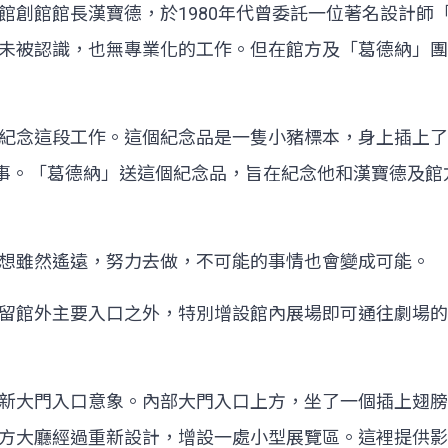
館長漢寶德，於1980年代曾委託一位著名設計師「葛德納」(
未被認識，也無專業化的工作。但在館方及「葛德納」團
紀念這段工作。這個紀念品是一隻小豬標本，身上插上了
意指不可能的事。「葛德納」送這個紀念品，旨在紀念他和漢寶
想雖然遙遠，努力去做，不可能的事情也會變成可能。
留館外主要入口之外，特別增設館內展場即可通往劇場的
新大門入口意象。內部大門入口上方，坐了一個插上翅膀
方大廳經過重新設計，增設一處小型展覽區。這裡提供影