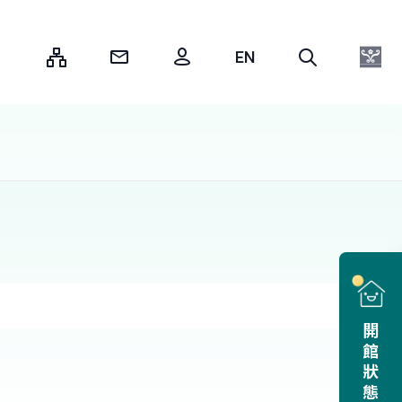
:::
開館狀態