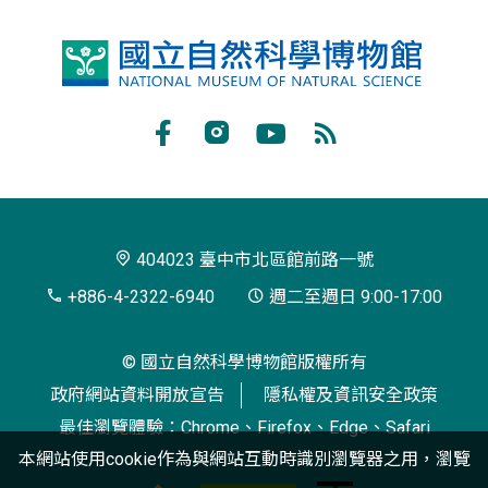
國
立
自
Facebook
Instagram
Youtube
RSS
然
訂
科
閱
學
404023 臺中市北區館前路一號
博
+886-4-2322-6940
週二至週日 9:00-17:00
物
© 國立自然科學博物館版權所有
館
政府網站資料開放宣告
隱私權及資訊安全政策
最佳瀏覽體驗：Chrome、Firefox、Edge、Safari
本網站使用cookie作為與網站互動時識別瀏覽器之用，瀏覽