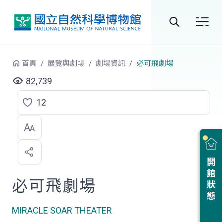
跳到中央內容區塊
全
站
首頁
展覽與劇場
劇場資訊
必可飛劇場
搜
82,739
尋
12
點
選
喜
開館狀態
歡
必可飛劇場
MIRACLE SOAR THEATER